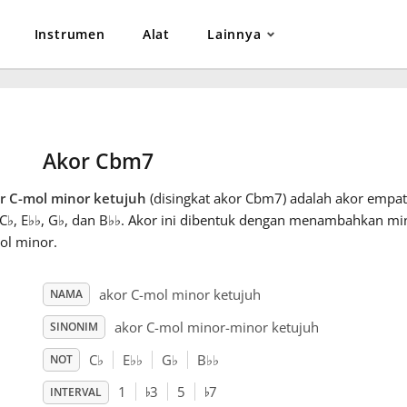
Instrumen
Alat
Lainnya
Akor Cbm7
r C-mol minor ketujuh
(disingkat akor Cbm7) adalah akor empat 
 C
♭
, E
♭
♭
, G
♭
, dan B
♭
♭
. Akor ini dibentuk dengan menambahkan min
ol minor.
akor C-mol minor ketujuh
NAMA
akor C-mol minor-minor ketujuh
SINONIM
C
♭
E
♭
♭
G
♭
B
♭
♭
NOT
♭
♭
1
3
5
7
INTERVAL