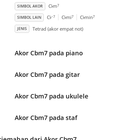
♭
7
C
m
SIMBOL AKOR
♭
♭
♭
–7
7
7
C
C
mi
C
min
SIMBOL LAIN
Tetrad (akor empat not)
JENIS
Akor Cbm7 pada piano
Akor Cbm7 pada gitar
Akor Cbm7 pada ukulele
Akor Cbm7 pada staf
rjemahan dari Akor Cbm7