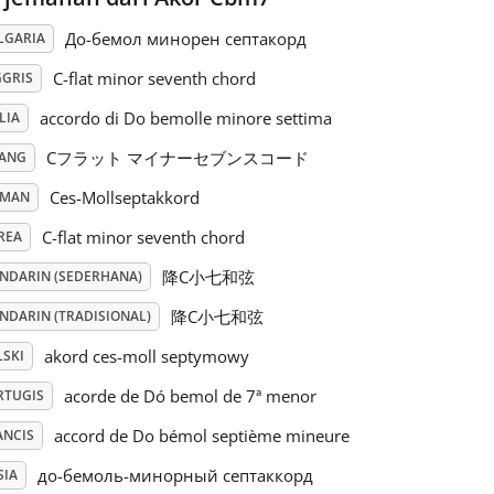
До-бемол минорен септакорд
LGARIA
C-flat minor seventh chord
GGRIS
accordo di Do bemolle minore settima
LIA
Cフラット マイナーセブンスコード
PANG
Ces-Mollseptakkord
RMAN
C-flat minor seventh chord
REA
降C小七和弦
NDARIN (SEDERHANA)
降C小七和弦
NDARIN (TRADISIONAL)
akord ces-moll septymowy
LSKI
acorde de Dó bemol de 7ª menor
RTUGIS
accord de Do bémol septième mineure
ANCIS
до-бемоль-минорный септаккорд
SIA