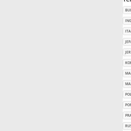
BU
Русский
IN
Svenska
ITA
JE
Tiếng Việt
JE
KO
Türkçe
MA
MA
Українська
PO
PO
简体中文
PR
繁體中文
RU