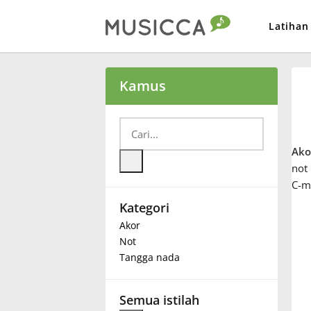
Latihan
Bahasa Indonesia
Kamus
Български
Ako
Dansk
not
C-m
Kategori
Deutsch
Akor
Not
English
Tangga nada
Español
Semua istilah