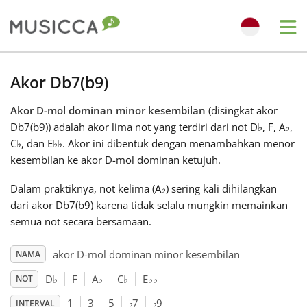
Me
Bahasa Indonesia
Akor Db7(b9)
Akor D-mol dominan minor kesembilan
(disingkat akor
Български
Db7(b9)) adalah akor lima not yang terdiri dari not D
♭
, F, A
♭
,
C
♭
, dan E
♭
♭
. Akor ini dibentuk dengan menambahkan menor
Dansk
kesembilan ke akor D-mol dominan ketujuh.
Dalam praktiknya, not kelima (A
♭
) sering kali dihilangkan
Deutsch
dari akor Db7(b9) karena tidak selalu mungkin memainkan
semua not secara bersamaan.
English
akor D-mol dominan minor kesembilan
NAMA
D
♭
F
A
♭
C
♭
E
♭
♭
NOT
♭
♭
Español
1
3
5
7
9
INTERVAL