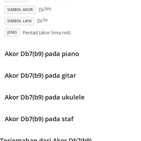
♭
♭
7(
9)
D
SIMBOL AKOR
♭
Français
♭
7
9
D
SIMBOL LAIN
Pentad (akor lima not)
JENIS
한국어
Akor Db7(b9) pada piano
हिन्दी
Italiano
Akor Db7(b9) pada gitar
日本語
Akor Db7(b9) pada ukulele
Polski
Akor Db7(b9) pada staf
Português
Terjemahan dari Akor Db7(b9)