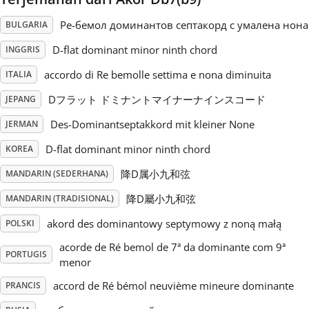
Ре-бемол доминантов септакорд с умалена нона
BULGARIA
Русский
D-flat dominant minor ninth chord
INGGRIS
Svenska
accordo di Re bemolle settima e nona diminuita
ITALIA
Dフラット ドミナントマイナーナインスコード
JEPANG
Tiếng Việt
Des-Dominantseptakkord mit kleiner None
JERMAN
D-flat dominant minor ninth chord
KOREA
Türkçe
降D属小九和弦
MANDARIN (SEDERHANA)
降D屬小九和弦
MANDARIN (TRADISIONAL)
Українська
akord des dominantowy septymowy z noną małą
POLSKI
acorde de Ré bemol de 7ª da dominante com 9ª
简体中文
PORTUGIS
menor
accord de Ré bémol neuvième mineure dominante
PRANCIS
繁體中文