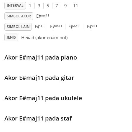
1
3
5
7
9
11
INTERVAL
♯
Français
maj11
E
SIMBOL AKOR
♯
♯
♯
♯
Δ11
ma11
MA11
M11
E
E
E
E
SIMBOL LAIN
한국어
Hexad (akor enam not)
JENIS
हिन्दी
Akor E#maj11 pada piano
Italiano
Akor E#maj11 pada gitar
日本語
Akor E#maj11 pada ukulele
Polski
Akor E#maj11 pada staf
Português