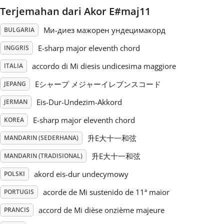
Terjemahan dari Akor E#maj11
Русский
Ми-диез мажорен ундецимакорд
BULGARIA
E-sharp major eleventh chord
INGGRIS
Svenska
accordo di Mi diesis undicesima maggiore
ITALIA
Eシャープ メジャーイレブンスコード
Tiếng Việt
JEPANG
Eis-Dur-Undezim-Akkord
JERMAN
Türkçe
E-sharp major eleventh chord
KOREA
升E大十一和弦
MANDARIN (SEDERHANA)
Українська
升E大十一和弦
MANDARIN (TRADISIONAL)
akord eis-dur undecymowy
POLSKI
简体中文
acorde de Mi sustenido de 11ª maior
PORTUGIS
accord de Mi dièse onzième majeure
PRANCIS
繁體中文