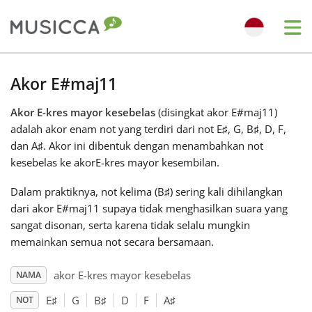
Me
Bahasa Indonesia
Akor E#maj11
Akor E-kres mayor kesebelas
(disingkat akor E#maj11)
Български
adalah akor enam not yang terdiri dari not E
♯
, G
, B
♯
, D
, F
,
dan A
♯
. Akor ini dibentuk dengan menambahkan not
Dansk
kesebelas ke akorE-kres mayor kesembilan.
Dalam praktiknya, not kelima (B
♯
) sering kali dihilangkan
Deutsch
dari akor E#maj11 supaya tidak menghasilkan suara yang
sangat disonan, serta karena tidak selalu mungkin
memainkan semua not secara bersamaan.
English
akor E-kres mayor kesebelas
NAMA
Español
E
♯
G
B
♯
D
F
A
♯
NOT