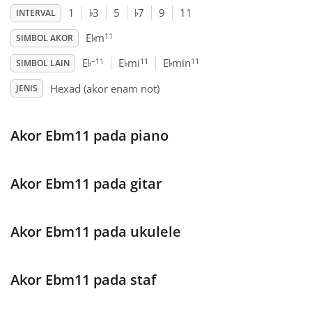
♭
♭
1
3
5
7
9
11
INTERVAL
♭
Français
11
E
m
SIMBOL AKOR
♭
♭
♭
–11
11
11
E
E
mi
E
min
SIMBOL LAIN
한국어
Hexad (akor enam not)
JENIS
हिन्दी
Akor Ebm11 pada piano
Italiano
Akor Ebm11 pada gitar
日本語
Akor Ebm11 pada ukulele
Polski
Akor Ebm11 pada staf
Português