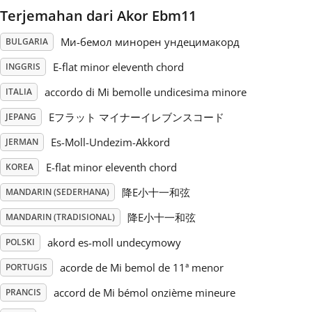
Terjemahan dari Akor Ebm11
Русский
Ми-бемол минорен ундецимакорд
BULGARIA
E-flat minor eleventh chord
INGGRIS
Svenska
accordo di Mi bemolle undicesima minore
ITALIA
Eフラット マイナーイレブンスコード
Tiếng Việt
JEPANG
Es-Moll-Undezim-Akkord
JERMAN
Türkçe
E-flat minor eleventh chord
KOREA
降E小十一和弦
MANDARIN (SEDERHANA)
Українська
降E小十一和弦
MANDARIN (TRADISIONAL)
akord es-moll undecymowy
POLSKI
简体中文
acorde de Mi bemol de 11ª menor
PORTUGIS
accord de Mi bémol onzième mineure
PRANCIS
繁體中文