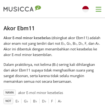
Me
Bahasa Indonesia
Akor Ebm11
Akor E-mol minor kesebelas
(disingkat akor Ebm11) adalah
Български
akor enam not yang terdiri dari not E
♭
, G
♭
, B
♭
, D
♭
, F, dan A
♭
.
Akor ini dibentuk dengan menambahkan not kesebelas ke
Dansk
akor E-mol minor kesembilan.
Dalam praktiknya, not kelima (B
♭
) sering kali dihilangkan
Deutsch
dari akor Ebm11 supaya tidak menghasilkan suara yang
sangat disonan, serta karena tidak selalu mungkin
memainkan semua not secara bersamaan.
English
akor E-mol minor kesebelas
NAMA
Español
E
♭
G
♭
B
♭
D
♭
F
A
♭
NOT