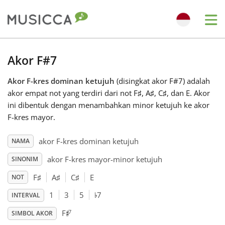
Me
Bahasa Indonesia
Akor F#7
Akor F-kres dominan ketujuh
(disingkat akor F#7) adalah
Български
akor empat not yang terdiri dari not F
♯
, A
♯
, C
♯
, dan E. Akor
ini dibentuk dengan menambahkan minor ketujuh ke akor
Dansk
F-kres mayor.
akor F-kres dominan ketujuh
NAMA
Deutsch
akor F-kres mayor-minor ketujuh
SINONIM
F
♯
A
♯
C
♯
E
NOT
English
♭
1
3
5
7
INTERVAL
♯
7
F
Español
SIMBOL AKOR