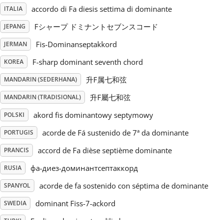
accordo di Fa diesis settima di dominante
ITALIA
Русский
Fシャープ ドミナントセブンスコード
JEPANG
Fis-Dominanseptakkord
JERMAN
Svenska
F-sharp dominant seventh chord
KOREA
升F属七和弦
MANDARIN (SEDERHANA)
Tiếng Việt
升F屬七和弦
MANDARIN (TRADISIONAL)
Türkçe
akord fis dominantowy septymowy
POLSKI
acorde de Fá sustenido de 7ª da dominante
PORTUGIS
Українська
accord de Fa dièse septième dominante
PRANCIS
фа-диез-доминантсептаккорд
RUSIA
简体中文
acorde de fa sostenido con séptima de dominante
SPANYOL
dominant Fiss-7-ackord
SWEDIA
繁體中文