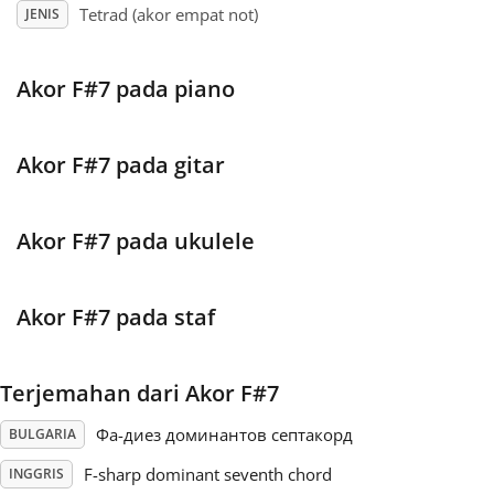
Tetrad (akor empat not)
JENIS
Français
Akor F#7 pada piano
한국어
Akor F#7 pada gitar
हिन्दी
Akor F#7 pada ukulele
Italiano
Akor F#7 pada staf
日本語
Terjemahan dari Akor F#7
Polski
Фа-диез доминантов септакорд
BULGARIA
Português
F-sharp dominant seventh chord
INGGRIS