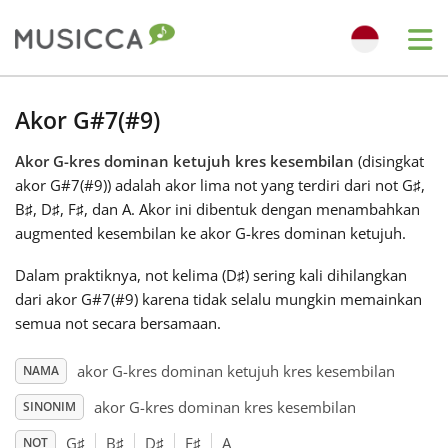
Me
Bahasa Indonesia
Akor G#7(#9)
Akor G-kres dominan ketujuh kres kesembilan
(disingkat
Български
akor G#7(#9)) adalah akor lima not yang terdiri dari not G
♯
,
B
♯
, D
♯
, F
♯
, dan A
. Akor ini dibentuk dengan menambahkan
Dansk
augmented kesembilan ke akor G-kres dominan ketujuh.
Dalam praktiknya, not kelima (D
♯
) sering kali dihilangkan
Deutsch
dari akor G#7(#9) karena tidak selalu mungkin memainkan
semua not secara bersamaan.
English
akor G-kres dominan ketujuh kres kesembilan
NAMA
akor G-kres dominan kres kesembilan
SINONIM
Español
G
♯
B
♯
D
♯
F
♯
A
NOT