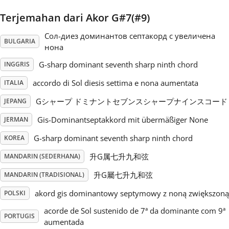
Terjemahan dari Akor G#7(#9)
Русский
Сол-диез доминантов септакорд с увеличена
BULGARIA
нона
Svenska
G-sharp dominant seventh sharp ninth chord
INGGRIS
accordo di Sol diesis settima e nona aumentata
ITALIA
Tiếng Việt
Gシャープ ドミナントセブンスシャープナインスコード
JEPANG
Türkçe
Gis-Dominantseptakkord mit übermäßiger None
JERMAN
G-sharp dominant seventh sharp ninth chord
KOREA
Українська
升G属七升九和弦
MANDARIN (SEDERHANA)
升G屬七升九和弦
MANDARIN (TRADISIONAL)
简体中文
akord gis dominantowy septymowy z noną zwiększoną
POLSKI
acorde de Sol sustenido de 7ª da dominante com 9ª
PORTUGIS
繁體中文
aumentada