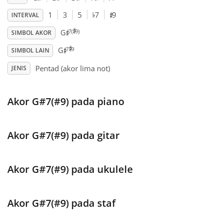
♯
♭
1
3
5
7
9
INTERVAL
♯
♯
Français
7(
9)
G
SIMBOL AKOR
♯
♯
7
9
G
SIMBOL LAIN
한국어
Pentad (akor lima not)
JENIS
हिन्दी
Akor G#7(#9) pada piano
Italiano
Akor G#7(#9) pada gitar
日本語
Akor G#7(#9) pada ukulele
Polski
Akor G#7(#9) pada staf
Português