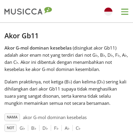
Me
Bahasa Indonesia
Akor Gb11
Akor G-mol dominan kesebelas
(disingkat akor Gb11)
Български
adalah akor enam not yang terdiri dari not G
♭
, B
♭
, D
♭
, F
♭
, A
♭
,
dan C
♭
. Akor ini dibentuk dengan menambahkan not
Dansk
kesebelas ke akor G-mol dominan kesembilan.
Dalam praktiknya, not ketiga (B
♭
) dan kelima (D
♭
) sering kali
Deutsch
dihilangkan dari akor Gb11 supaya tidak menghasilkan
suara yang sangat disonan, serta karena tidak selalu
mungkin memainkan semua not secara bersamaan.
English
akor G-mol dominan kesebelas
NAMA
Español
G
♭
B
♭
D
♭
F
♭
A
♭
C
♭
NOT