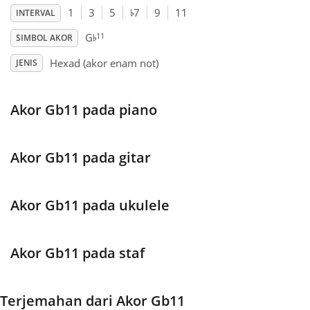
♭
1
3
5
7
9
11
INTERVAL
♭
Français
11
G
SIMBOL AKOR
Hexad (akor enam not)
JENIS
한국어
Akor Gb11 pada piano
हिन्दी
Akor Gb11 pada gitar
Italiano
Akor Gb11 pada ukulele
日本語
Polski
Akor Gb11 pada staf
Português
Terjemahan dari Akor Gb11