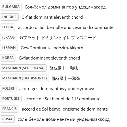
Сол-бемол доминантов ундецимакорд
BULGARIA
Русский
G-flat dominant eleventh chord
INGGRIS
accordo di Sol bemolle undicesima di dominante
ITALIA
Svenska
Gフラット ドミナントイレブンスコード
JEPANG
Ges-Dominant-Undezim-Akkord
Tiếng Việt
JERMAN
G-flat dominant eleventh chord
KOREA
Türkçe
降G属十一和弦
MANDARIN (SEDERHANA)
降G屬十一和弦
MANDARIN (TRADISIONAL)
Українська
akord ges dominantowy undecymowy
POLSKI
acorde de Sol bemol de 11ª dominante
PORTUGIS
简体中文
accord de Sol bémol onzième de dominante
PRANCIS
соль-бемоль-доминантный ундецимаккорд
RUSIA
繁體中文