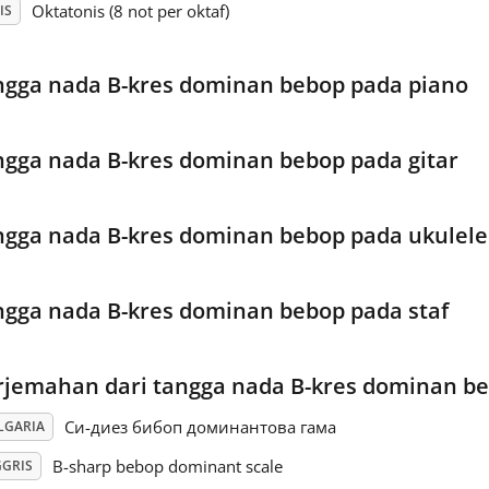
Oktatonis (8 not per oktaf)
IS
ngga nada B-kres dominan bebop pada piano
ngga nada B-kres dominan bebop pada gitar
ngga nada B-kres dominan bebop pada ukulele
ngga nada B-kres dominan bebop pada staf
rjemahan dari tangga nada B-kres dominan b
Си-диез бибоп доминантова гама
LGARIA
B-sharp bebop dominant scale
GGRIS