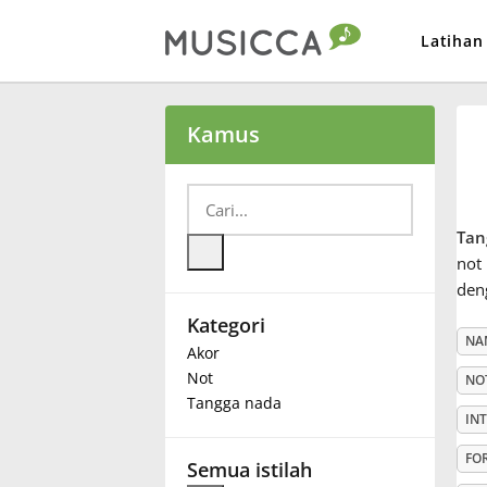
Latihan
Bahasa Indonesia
Kamus
Български
Tan
Dansk
not
den
Kategori
Deutsch
NA
Akor
Not
NO
English
Tangga nada
IN
FO
Español
Semua istilah