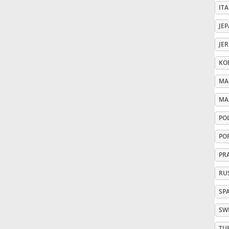
ITA
Русский
JE
JE
Svenska
KO
MA
Tiếng Việt
MA
PO
Türkçe
PO
Українська
PR
RU
简体中文
SP
SW
繁體中文
TU