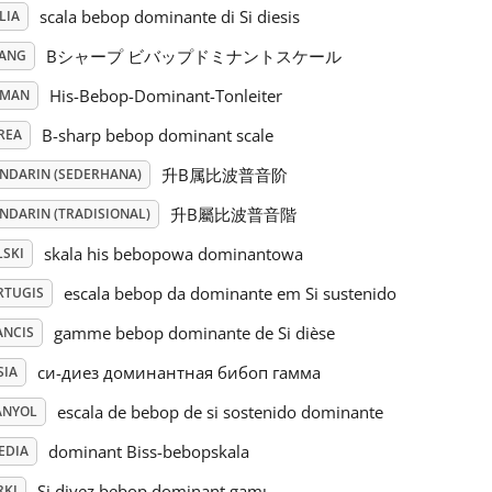
scala bebop dominante di Si diesis
LIA
Bシャープ ビバップドミナントスケール
PANG
His-Bebop-Dominant-Tonleiter
RMAN
B-sharp bebop dominant scale
REA
升B属比波普音阶
NDARIN (SEDERHANA)
升B屬比波普音階
NDARIN (TRADISIONAL)
skala his bebopowa dominantowa
LSKI
escala bebop da dominante em Si sustenido
RTUGIS
gamme bebop dominante de Si dièse
ANCIS
си-диез доминантная бибоп гамма
SIA
escala de bebop de si sostenido dominante
ANYOL
dominant Biss-bebopskala
EDIA
Si diyez bebop dominant gamı
RKI