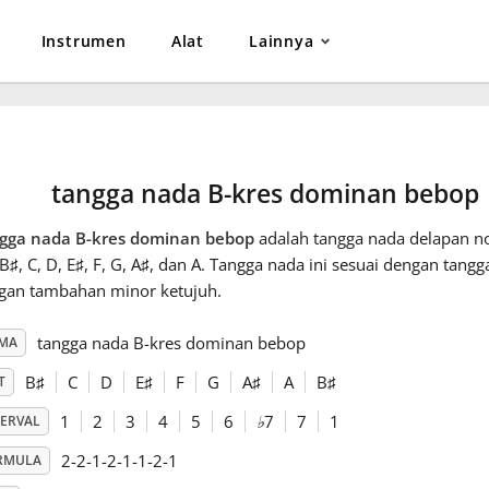
Instrumen
Alat
Lainnya
tangga nada B-kres dominan bebop
gga nada B-kres dominan bebop
adalah tangga nada delapan not
 B
♯
, C
, D
, E
♯
, F
, G
, A
♯
, dan A
. Tangga nada ini sesuai dengan tang
gan tambahan minor ketujuh.
tangga nada B-kres dominan bebop
MA
B
♯
C
D
E
♯
F
G
A
♯
A
B
♯
T
1
2
3
4
5
6
♭
7
7
1
TERVAL
2-2-1-2-1-1-2-1
RMULA