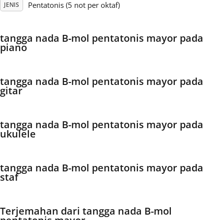
Pentatonis (5 not per oktaf)
JENIS
Français
tangga nada B-mol pentatonis mayor pada
piano
한국어
tangga nada B-mol pentatonis mayor pada
हिन्दी
gitar
Italiano
tangga nada B-mol pentatonis mayor pada
ukulele
日本語
tangga nada B-mol pentatonis mayor pada
staf
Polski
Português
Terjemahan dari tangga nada B-mol