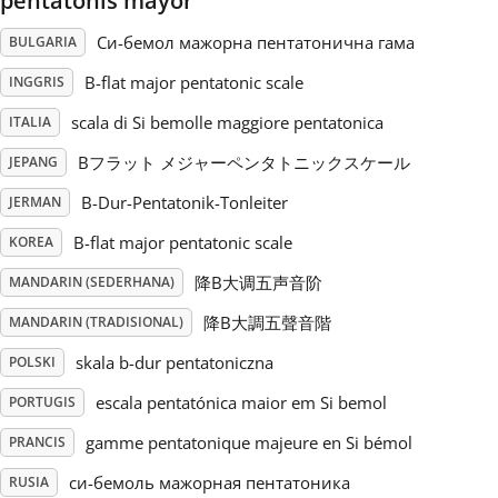
pentatonis mayor
Си-бемол мажорна пентатонична гама
BULGARIA
Русский
B-flat major pentatonic scale
INGGRIS
Svenska
scala di Si bemolle maggiore pentatonica
ITALIA
Bフラット メジャーペンタトニックスケール
JEPANG
Tiếng Việt
B-Dur-Pentatonik-Tonleiter
JERMAN
B-flat major pentatonic scale
KOREA
Türkçe
降B大调五声音阶
MANDARIN (SEDERHANA)
降B大調五聲音階
MANDARIN (TRADISIONAL)
Українська
skala b-dur pentatoniczna
POLSKI
简体中文
escala pentatónica maior em Si bemol
PORTUGIS
gamme pentatonique majeure en Si bémol
PRANCIS
繁體中文
си-бемоль мажорная пентатоника
RUSIA