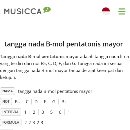
Me
Bahasa Indonesia
tangga nada B-mol pentatonis mayor
Български
Tangga nada B-mol pentatonis mayor
adalah tangga nada lima
yang terdiri dari not B
♭
, C, D, F, dan G. Tangga nada ini sesuai
Dansk
dengan tangga nada B-mol mayor tanpa derajat keempat dan
ketujuh.
Deutsch
tangga nada B-mol pentatonis mayor
NAMA
B
♭
C
D
F
G
B
♭
NOT
English
1
2
3
5
6
1
INTERVAL
2-2-3-2-3
FORMULA
Español