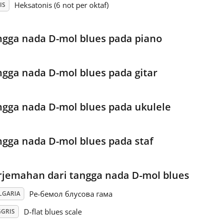
Heksatonis (6 not per oktaf)
IS
ngga nada D-mol blues pada piano
ngga nada D-mol blues pada gitar
ngga nada D-mol blues pada ukulele
ngga nada D-mol blues pada staf
rjemahan dari tangga nada D-mol blues
Ре-бемол блусова гама
LGARIA
D-flat blues scale
GGRIS