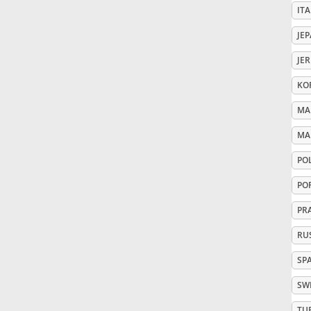
ITA
Русский
JE
JE
Svenska
KO
MA
Tiếng Việt
MA
PO
Türkçe
PO
Українська
PR
RU
简体中文
SP
SW
繁體中文
TU