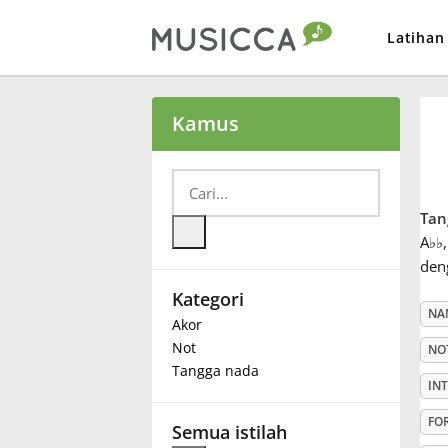
Latihan
Bahasa Indonesia
Kamus
Български
Tan
Dansk
A
♭
♭
den
Kategori
Deutsch
NA
Akor
Not
NO
English
Tangga nada
IN
FO
Español
Semua istilah