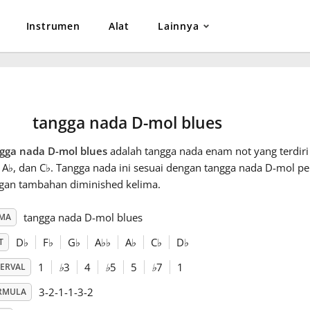
Instrumen
Alat
Lainnya
tangga nada D-mol blues
gga nada D-mol blues
adalah tangga nada enam not yang terdiri 
, A
♭
, dan C
♭
. Tangga nada ini sesuai dengan tangga nada D-mol pe
gan tambahan diminished kelima.
tangga nada D-mol blues
MA
D
♭
F
♭
G
♭
A
♭
♭
A
♭
C
♭
D
♭
T
1
♭
3
4
♭
5
5
♭
7
1
TERVAL
3-2-1-1-3-2
RMULA