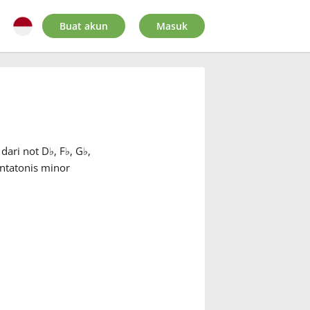
Buat akun
Masuk
dari not D
♭
, F
♭
, G
♭
,
ntatonis minor