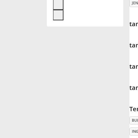
JEN
Français
ta
한국어
ta
हिन्दी
ta
Italiano
ta
日本語
Te
Polski
BU
Português
IN