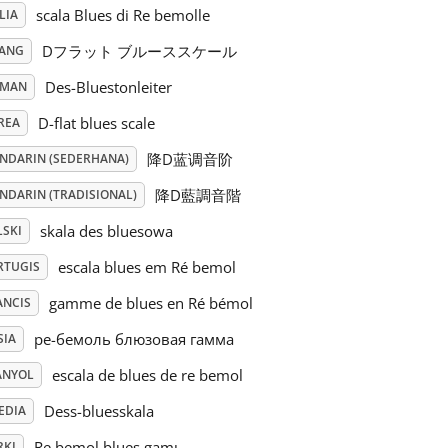
scala Blues di Re bemolle
LIA
Dフラット ブルーススケール
PANG
Des-Bluestonleiter
RMAN
D-flat blues scale
REA
降D蓝调音阶
NDARIN (SEDERHANA)
降D藍調音階
NDARIN (TRADISIONAL)
skala des bluesowa
LSKI
escala blues em Ré bemol
RTUGIS
gamme de blues en Ré bémol
ANCIS
ре-бемоль блюзовая гамма
SIA
escala de blues de re bemol
ANYOL
Dess-bluesskala
EDIA
Re bemol blues gamı
RKI