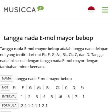
Me
Bahasa Indonesia
tangga nada E-mol mayor bebop
Български
Tangga nada E-mol mayor bebop
adalah tangga nada delapan
not yang terdiri dari not E
♭
, F, G, A
♭
, B
♭
, C
♭
, C, dan D. Tangga
Dansk
nada ini sesuai dengan tangga nada E-mol mayor dengan
tambahan minor keenam.
Deutsch
tangga nada E-mol mayor bebop
NAMA
E
♭
F
G
A
♭
B
♭
C
♭
C
D
E
♭
NOT
English
1
2
3
4
5
♭
6
6
7
1
INTERVAL
2-2-1-2-1-1-2-1
FORMULA
Español