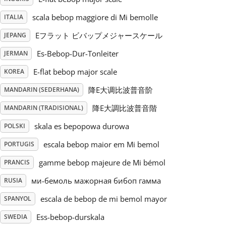
scala bebop maggiore di Mi bemolle
ITALIA
Русский
Eフラット ビバップメジャースケール
JEPANG
Svenska
Es-Bebop-Dur-Tonleiter
JERMAN
E-flat bebop major scale
KOREA
Tiếng Việt
降E大调比波普音阶
MANDARIN (SEDERHANA)
降E大調比波普音階
MANDARIN (TRADISIONAL)
Türkçe
skala es bepopowa durowa
POLSKI
escala bebop maior em Mi bemol
PORTUGIS
Українська
gamme bebop majeure de Mi bémol
PRANCIS
ми-бемоль мажорная бибоп гамма
RUSIA
简体中文
escala de bebop de mi bemol mayor
SPANYOL
繁體中文
Ess-bebop-durskala
SWEDIA