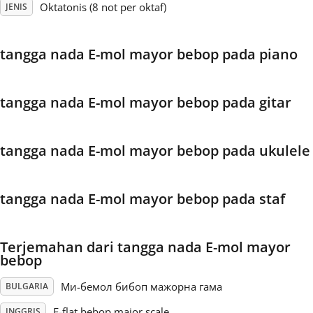
Oktatonis (8 not per oktaf)
JENIS
Français
tangga nada E-mol mayor bebop pada piano
한국어
tangga nada E-mol mayor bebop pada gitar
हिन्दी
tangga nada E-mol mayor bebop pada ukulele
Italiano
tangga nada E-mol mayor bebop pada staf
日本語
Terjemahan dari tangga nada E-mol mayor
Polski
bebop
Mи-бемол бибоп мажорна гама
BULGARIA
Português
E-flat bebop major scale
INGGRIS