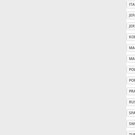
ITA
Русский
JE
JE
Svenska
KO
MA
Tiếng Việt
MA
PO
Türkçe
PO
Українська
PR
RU
简体中文
SP
SW
繁體中文
TU