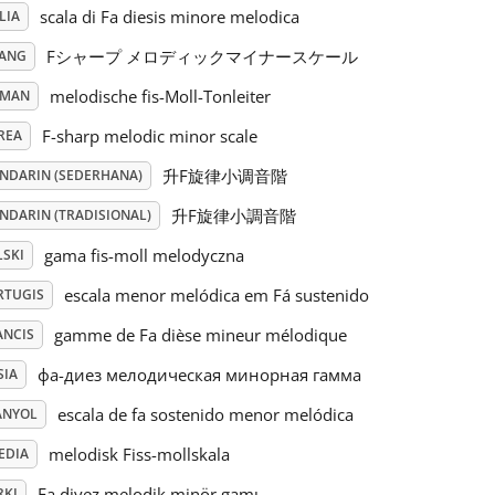
scala di Fa diesis minore melodica
LIA
Fシャープ メロディックマイナースケール
PANG
melodische fis-Moll-Tonleiter
RMAN
F-sharp melodic minor scale
REA
升F旋律小调音階
NDARIN (SEDERHANA)
升F旋律小調音階
NDARIN (TRADISIONAL)
gama fis-moll melodyczna
LSKI
escala menor melódica em Fá sustenido
RTUGIS
gamme de Fa dièse mineur mélodique
ANCIS
фа-диез мелодическая минорная гамма
SIA
escala de fa sostenido menor melódica
ANYOL
melodisk Fiss-mollskala
EDIA
Fa diyez melodik minör gamı
RKI