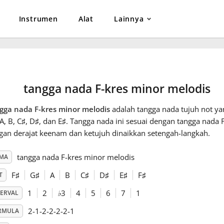
Instrumen
Alat
Lainnya
tangga nada F-kres minor melodis
gga nada F-kres minor melodis
adalah tangga nada tujuh not yang
 A, B, C
♯
, D
♯
, dan E
♯
. Tangga nada ini sesuai dengan tangga nada 
gan derajat keenam dan ketujuh dinaikkan setengah-langkah.
tangga nada F-kres minor melodis
MA
F
♯
G
♯
A
B
C
♯
D
♯
E
♯
F
♯
T
1
2
♭
3
4
5
6
7
1
TERVAL
2-1-2-2-2-2-1
RMULA