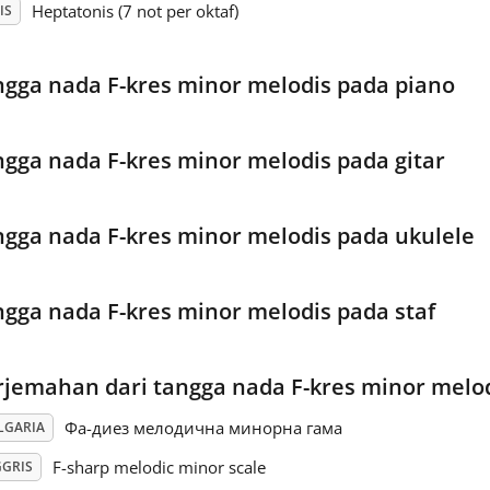
Heptatonis (7 not per oktaf)
IS
ngga nada F-kres minor melodis pada piano
ngga nada F-kres minor melodis pada gitar
ngga nada F-kres minor melodis pada ukulele
ngga nada F-kres minor melodis pada staf
rjemahan dari tangga nada F-kres minor melo
Фа-диез мелодична минорна гама
LGARIA
F-sharp melodic minor scale
GGRIS