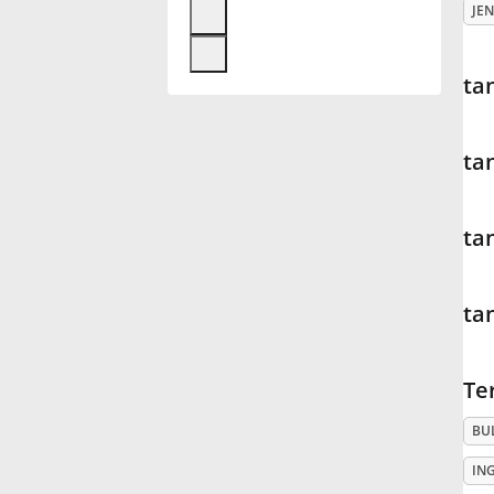
JEN
Français
ta
한국어
ta
हिन्दी
ta
Italiano
ta
日本語
Te
Polski
BU
Português
IN