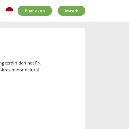
Buat akun
Masuk
 terdiri dari not F
♯
,
F-kres minor natural