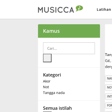
Latihan
Bahasa Indonesia
Kamus
Български
Tan
Dansk
G
♯
,
den
Kategori
Deutsch
NA
Akor
Not
NO
English
Tangga nada
IN
FO
Español
Semua istilah