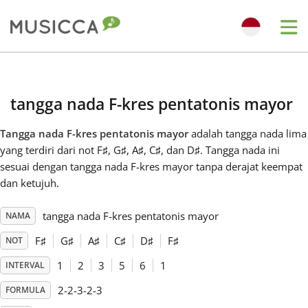
Me
Bahasa Indonesia
tangga nada F-kres pentatonis mayor
Български
Tangga nada F-kres pentatonis mayor
adalah tangga nada lima
yang terdiri dari not F
♯
, G
♯
, A
♯
, C
♯
, dan D
♯
. Tangga nada ini
Dansk
sesuai dengan tangga nada F-kres mayor tanpa derajat keempat
dan ketujuh.
Deutsch
tangga nada F-kres pentatonis mayor
NAMA
F
♯
G
♯
A
♯
C
♯
D
♯
F
♯
NOT
English
1
2
3
5
6
1
INTERVAL
2-2-3-2-3
FORMULA
Español