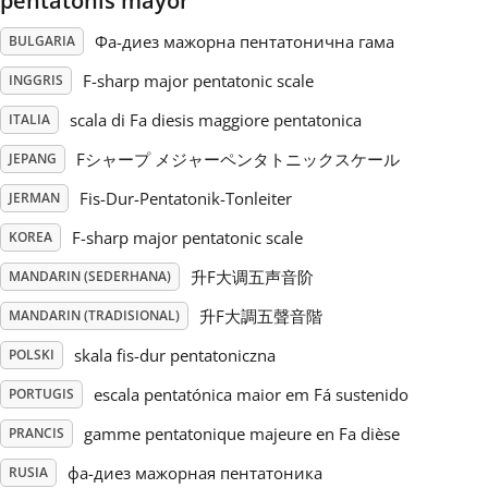
pentatonis mayor
Фа-диез мажорна пентатонична гама
BULGARIA
Русский
F-sharp major pentatonic scale
INGGRIS
Svenska
scala di Fa diesis maggiore pentatonica
ITALIA
Fシャープ メジャーペンタトニックスケール
JEPANG
Tiếng Việt
Fis-Dur-Pentatonik-Tonleiter
JERMAN
F-sharp major pentatonic scale
KOREA
Türkçe
升F大调五声音阶
MANDARIN (SEDERHANA)
升F大調五聲音階
MANDARIN (TRADISIONAL)
Українська
skala fis-dur pentatoniczna
POLSKI
简体中文
escala pentatónica maior em Fá sustenido
PORTUGIS
gamme pentatonique majeure en Fa dièse
PRANCIS
繁體中文
фа-диез мажорная пентатоника
RUSIA