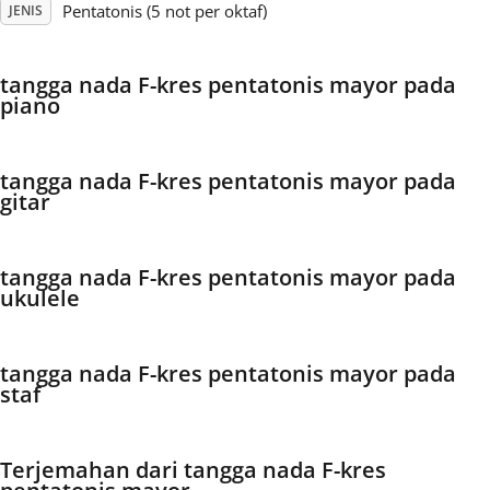
Pentatonis (5 not per oktaf)
JENIS
Français
tangga nada F-kres pentatonis mayor pada
piano
한국어
tangga nada F-kres pentatonis mayor pada
हिन्दी
gitar
Italiano
tangga nada F-kres pentatonis mayor pada
ukulele
日本語
tangga nada F-kres pentatonis mayor pada
staf
Polski
Português
Terjemahan dari tangga nada F-kres