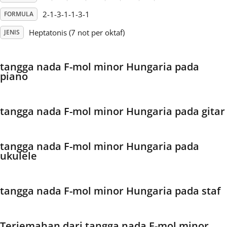
2-1-3-1-1-3-1
FORMULA
Français
Heptatonis (7 not per oktaf)
JENIS
한국어
tangga nada F-mol minor Hungaria pada
piano
हिन्दी
tangga nada F-mol minor Hungaria pada gitar
Italiano
tangga nada F-mol minor Hungaria pada
日本語
ukulele
Polski
tangga nada F-mol minor Hungaria pada staf
Português
Terjemahan dari tangga nada F-mol minor