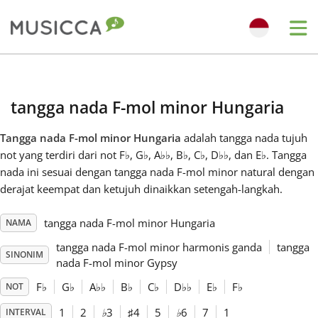
Me
Bahasa Indonesia
tangga nada F-mol minor Hungaria
Български
Tangga nada F-mol minor Hungaria
adalah tangga nada tujuh
not yang terdiri dari not F
♭
, G
♭
, A
♭
♭
, B
♭
, C
♭
, D
♭
♭
, dan E
♭
. Tangga
Dansk
nada ini sesuai dengan tangga nada F-mol minor natural dengan
derajat keempat dan ketujuh dinaikkan setengah-langkah.
Deutsch
tangga nada F-mol minor Hungaria
NAMA
tangga nada F-mol minor harmonis ganda
tangga
SINONIM
English
nada F-mol minor Gypsy
F
♭
G
♭
A
♭
♭
B
♭
C
♭
D
♭
♭
E
♭
F
♭
NOT
Español
1
2
♭
3
♯
4
5
♭
6
7
1
INTERVAL