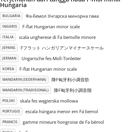
Hungaria
Русский
Фа-бемол Унгарска минорна гама
BULGARIA
F-flat Hungarian minor scale
INGGRIS
Svenska
scala ungherese di Fa bemolle minore
ITALIA
Fフラット ハンガリアンマイナースケール
JEPANG
Tiếng Việt
Ungarische fes-Moll-Tonleiter
JERMAN
Türkçe
F-flat Hungarian minor scale
KOREA
降F匈牙利小调音阶
MANDARIN (SEDERHANA)
Українська
降F匈牙利小調音階
MANDARIN (TRADISIONAL)
skala fes węgierska mollowa
POLSKI
简体中文
escala húngara menor em Fá bemol
PORTUGIS
gamme mineure hongroise de Fa bémol
PRANCIS
繁體中文