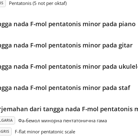
Pentatonis (5 not per oktaf)
IS
ngga nada F-mol pentatonis minor pada piano
ngga nada F-mol pentatonis minor pada gitar
ngga nada F-mol pentatonis minor pada ukulel
ngga nada F-mol pentatonis minor pada staf
rjemahan dari tangga nada F-mol pentatonis 
Фа-бемол минорна пентатонична гама
LGARIA
F-flat minor pentatonic scale
GGRIS