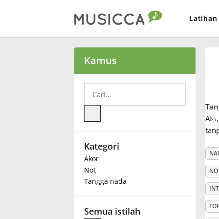
Latihan
Bahasa Indonesia
Kamus
Български
Tan
Dansk
A
♭
♭
tan
Kategori
Deutsch
NA
Akor
Not
NO
English
Tangga nada
IN
FO
Español
Semua istilah