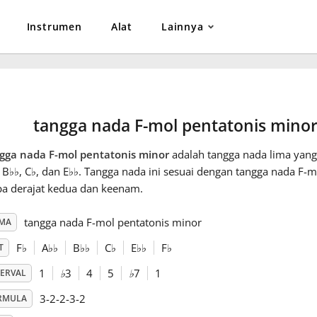
Instrumen
Alat
Lainnya
tangga nada F-mol pentatonis mino
gga nada F-mol pentatonis minor
adalah tangga nada lima yang t
, B
♭
♭
, C
♭
, dan E
♭
♭
. Tangga nada ini sesuai dengan tangga nada F-m
pa derajat kedua dan keenam.
tangga nada F-mol pentatonis minor
MA
F
♭
A
♭
♭
B
♭
♭
C
♭
E
♭
♭
F
♭
T
1
♭
3
4
5
♭
7
1
TERVAL
3-2-2-3-2
RMULA