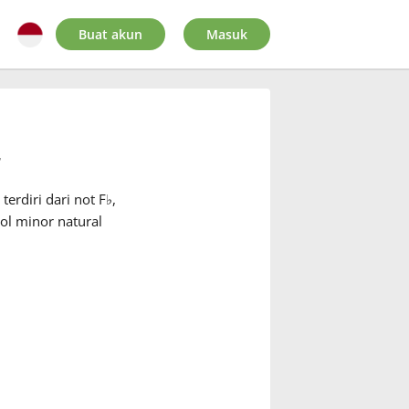
Buat akun
Masuk
r
erdiri dari not F
♭
,
ol minor natural