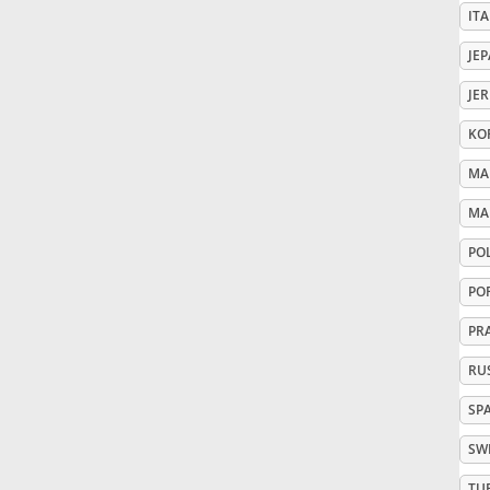
ITA
Русский
JE
JE
Svenska
KO
MA
Tiếng Việt
MA
PO
Türkçe
PO
Українська
PR
RU
简体中文
SP
SW
繁體中文
TU