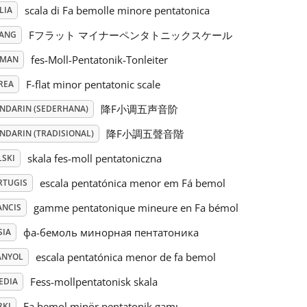
scala di Fa bemolle minore pentatonica
LIA
Fフラット マイナーペンタトニックスケール
PANG
fes-Moll-Pentatonik-Tonleiter
RMAN
F-flat minor pentatonic scale
REA
降F小调五声音阶
NDARIN (SEDERHANA)
降F小調五聲音階
NDARIN (TRADISIONAL)
skala fes-moll pentatoniczna
LSKI
escala pentatónica menor em Fá bemol
RTUGIS
gamme pentatonique mineure en Fa bémol
ANCIS
фа-бемоль минорная пентатоника
SIA
escala pentatónica menor de fa bemol
ANYOL
Fess-mollpentatonisk skala
EDIA
Fa bemol minör pentatonik gamı
RKI