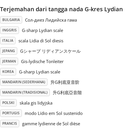
Terjemahan dari tangga nada G-kres Lydian
Русский
Сол-диез Лидийска гама
BULGARIA
Svenska
G-sharp Lydian scale
INGGRIS
scala Lidia di Sol diesis
ITALIA
Tiếng Việt
Gシャープ リディアンスケール
JEPANG
Gis-lydische Tonleiter
JERMAN
Türkçe
G-sharp Lydian scale
KOREA
升G利底亚音阶
MANDARIN (SEDERHANA)
Українська
升G利底亞音階
MANDARIN (TRADISIONAL)
skala gis lidyjska
POLSKI
简体中文
modo Lídio em Sol sustenido
PORTUGIS
繁體中文
gamme lydienne de Sol dièse
PRANCIS