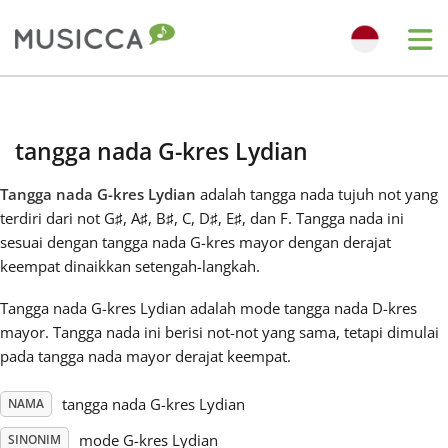
Me
Bahasa Indonesia
tangga nada G-kres Lydian
Български
Tangga nada G-kres Lydian
adalah tangga nada tujuh not yang
terdiri dari not G
♯
, A
♯
, B
♯
, C
, D
♯
, E
♯
, dan F
. Tangga nada ini
Dansk
sesuai dengan tangga nada G-kres mayor dengan derajat
keempat dinaikkan setengah-langkah.
Deutsch
Tangga nada G-kres Lydian adalah mode tangga nada D-kres
mayor. Tangga nada ini berisi not-not yang sama, tetapi dimulai
pada tangga nada mayor derajat keempat.
English
tangga nada G-kres Lydian
NAMA
Español
mode G-kres Lydian
SINONIM