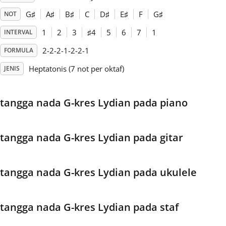
G
♯
A
♯
B
♯
C
D
♯
E
♯
F
G
♯
NOT
Français
1
2
3
♯
4
5
6
7
1
INTERVAL
2-2-2-1-2-2-1
FORMULA
한국어
Heptatonis (7 not per oktaf)
JENIS
हिन्दी
tangga nada G-kres Lydian pada piano
Italiano
tangga nada G-kres Lydian pada gitar
日本語
tangga nada G-kres Lydian pada ukulele
Polski
tangga nada G-kres Lydian pada staf
Português