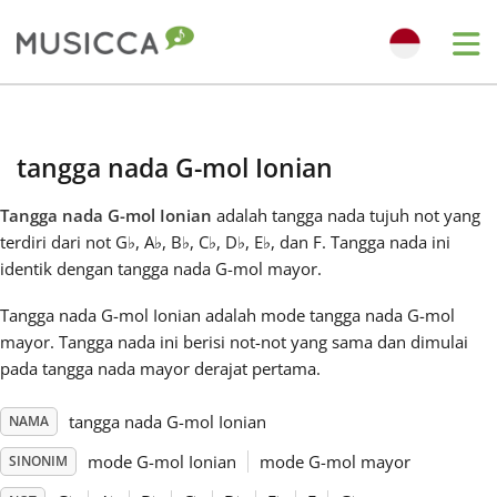
Me
Bahasa Indonesia
tangga nada G-mol Ionian
Български
Tangga nada G-mol Ionian
adalah tangga nada tujuh not yang
terdiri dari not G
♭
, A
♭
, B
♭
, C
♭
, D
♭
, E
♭
, dan F. Tangga nada ini
Dansk
identik dengan tangga nada G-mol mayor.
Tangga nada G-mol Ionian adalah mode tangga nada G-mol
Deutsch
mayor. Tangga nada ini berisi not-not yang sama dan dimulai
pada tangga nada mayor derajat pertama.
English
tangga nada G-mol Ionian
NAMA
mode G-mol Ionian
mode G-mol mayor
SINONIM
Español