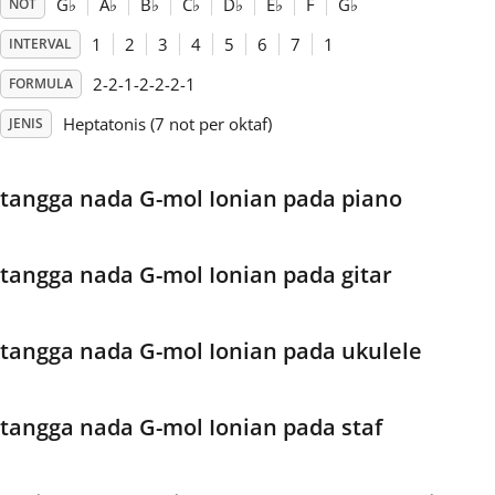
G
♭
A
♭
B
♭
C
♭
D
♭
E
♭
F
G
♭
NOT
1
2
3
4
5
6
7
1
INTERVAL
Français
2-2-1-2-2-2-1
FORMULA
한국어
Heptatonis (7 not per oktaf)
JENIS
हिन्दी
tangga nada G-mol Ionian pada piano
Italiano
tangga nada G-mol Ionian pada gitar
日本語
tangga nada G-mol Ionian pada ukulele
Polski
tangga nada G-mol Ionian pada staf
Português