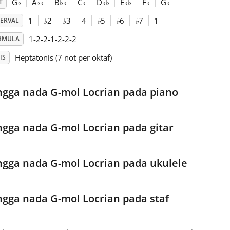
G
♭
A
♭
♭
B
♭
♭
C
♭
D
♭
♭
E
♭
♭
F
♭
G
♭
T
1
♭
2
♭
3
4
♭
5
♭
6
♭
7
1
TERVAL
1-2-2-1-2-2-2
RMULA
Heptatonis (7 not per oktaf)
IS
ngga nada G-mol Locrian pada piano
ngga nada G-mol Locrian pada gitar
ngga nada G-mol Locrian pada ukulele
ngga nada G-mol Locrian pada staf