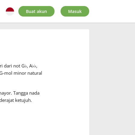
Buat akun
Masuk
i dari not G
♭
, A
♭
♭
,
 G-mol minor natural
mayor. Tangga nada
derajat ketujuh.