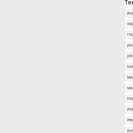
Te
Русский
BU
IN
Svenska
ITA
JE
Tiếng Việt
JE
KO
Türkçe
MA
Українська
MA
PO
简体中文
PO
PR
繁體中文
RU