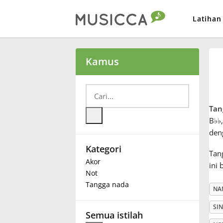
Latihan
Bahasa Indonesia
Kamus
Български
Tan
Dansk
B
♭
♭
den
Kategori
Deutsch
Tan
Akor
ini 
Not
English
Tangga nada
NA
SI
Español
Semua istilah