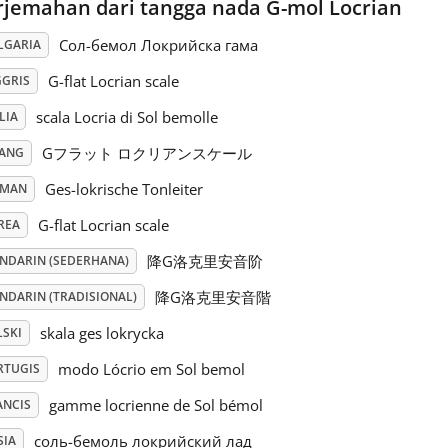
rjemahan dari tangga nada G-mol Locrian
Сол-бемол Локрийска гама
LGARIA
G-flat Locrian scale
GGRIS
scala Locria di Sol bemolle
LIA
Gフラット ロクリアンスケール
PANG
Ges-lokrische Tonleiter
RMAN
G-flat Locrian scale
REA
降G洛克里安音阶
NDARIN (SEDERHANA)
降G洛克里安音階
NDARIN (TRADISIONAL)
skala ges lokrycka
LSKI
modo Lócrio em Sol bemol
RTUGIS
gamme locrienne de Sol bémol
ANCIS
соль-бемоль локрийский лад
SIA