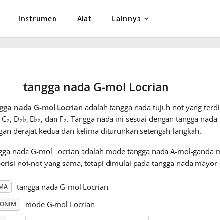
Instrumen
Alat
Lainnya
tangga nada G-mol Locrian
gga nada G-mol Locrian
adalah tangga nada tujuh not yang terdir
, C
♭
, D
♭
♭
, E
♭
♭
, dan F
♭
. Tangga nada ini sesuai dengan tangga nada
gan derajat kedua dan kelima diturunkan setengah-langkah.
gga nada G-mol Locrian adalah mode tangga nada A-mol-ganda 
berisi not-not yang sama, tetapi dimulai pada tangga nada mayor 
tangga nada G-mol Locrian
MA
mode G-mol Locrian
NONIM