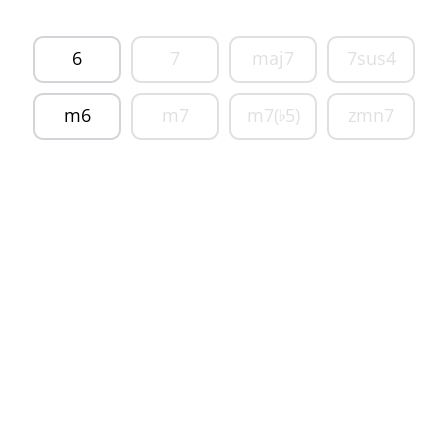
6
7
maj7
7sus4
m6
m7
m7(
5)
zmn7
♭