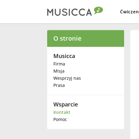
Ćwiczen
Bahasa Indonesia
O stronie
Български
Musicca
Firma
Misja
Dansk
Wesprzyj nas
Prasa
Deutsch
Wsparcie
English
Kontakt
Pomoc
Español