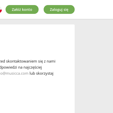
Załóż konto
Zaloguj się
zed skontaktowaniem się z nami
odpowiedzi na najczęściej
lo@musicca.com
lub skorzystaj