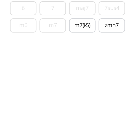
6
7
maj7
7sus4
m6
m7
m7(
5)
zmn7
♭