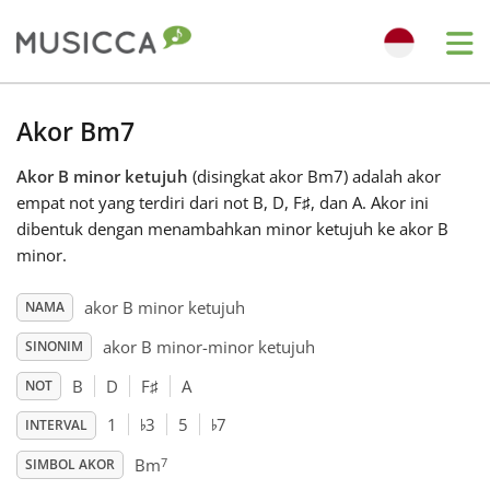
Me
Bahasa Indonesia
Akor Bm7
Akor B minor ketujuh
(disingkat akor Bm7) adalah akor
Български
empat not yang terdiri dari not B, D, F
♯
, dan A. Akor ini
dibentuk dengan menambahkan minor ketujuh ke akor B
Dansk
minor.
akor B minor ketujuh
NAMA
Deutsch
akor B minor-minor ketujuh
SINONIM
B
D
F
♯
A
NOT
English
♭
♭
1
3
5
7
INTERVAL
7
Español
Bm
SIMBOL AKOR