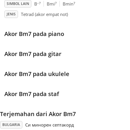
–7
7
7
B
Bmi
Bmin
SIMBOL LAIN
Français
Tetrad (akor empat not)
JENIS
한국어
Akor Bm7 pada piano
हिन्दी
Akor Bm7 pada gitar
Italiano
Akor Bm7 pada ukulele
日本語
Akor Bm7 pada staf
Polski
Terjemahan dari Akor Bm7
Português
Си минорен септакорд
BULGARIA