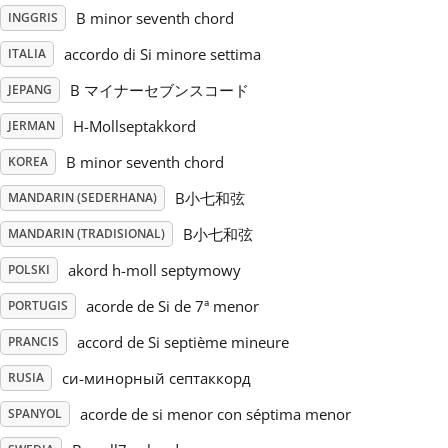
B minor seventh chord
INGGRIS
Русский
accordo di Si minore settima
ITALIA
B マイナーセブンスコード
JEPANG
Svenska
H-Mollseptakkord
JERMAN
B minor seventh chord
KOREA
Tiếng Việt
B小七和弦
MANDARIN (SEDERHANA)
Türkçe
B小七和弦
MANDARIN (TRADISIONAL)
akord h-moll septymowy
POLSKI
Українська
acorde de Si de 7ª menor
PORTUGIS
accord de Si septième mineure
PRANCIS
简体中文
си-минорный септаккорд
RUSIA
acorde de si menor con séptima menor
SPANYOL
繁體中文