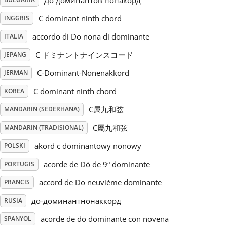
До доминантов нонакорд
C dominant ninth chord
INGGRIS
Русский
accordo di Do nona di dominante
ITALIA
Svenska
C ドミナントナインスコード
JEPANG
C-Dominant-Nonenakkord
JERMAN
Tiếng Việt
C dominant ninth chord
KOREA
C属九和弦
MANDARIN (SEDERHANA)
Türkçe
C屬九和弦
MANDARIN (TRADISIONAL)
akord c dominantowy nonowy
POLSKI
Українська
acorde de Dó de 9ª dominante
PORTUGIS
accord de Do neuvième dominante
简体中文
PRANCIS
до-доминантнонаккорд
RUSIA
繁體中文
acorde de do dominante con novena
SPANYOL