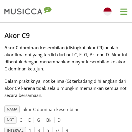
Me
Bahasa Indonesia
Akor C9
Akor C dominan kesembilan
(disingkat akor C9) adalah
Български
akor lima not yang terdiri dari not C, E, G, B
♭
, dan D. Akor ini
dibentuk dengan menambahkan mayor kesembilan ke akor
Dansk
C dominan ketujuh.
Dalam praktiknya, not kelima (G) terkadang dihilangkan dari
Deutsch
akor C9 karena tidak selalu mungkin memainkan semua not
secara bersamaan.
English
akor C dominan kesembilan
NAMA
C
E
G
B
♭
D
NOT
♭
Español
1
3
5
7
9
INTERVAL