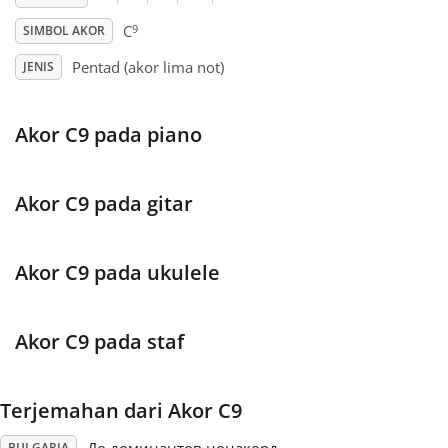
9
C
SIMBOL AKOR
Français
Pentad (akor lima not)
JENIS
한국어
Akor C9 pada piano
हिन्दी
Akor C9 pada gitar
Italiano
Akor C9 pada ukulele
日本語
Akor C9 pada staf
Polski
Terjemahan dari Akor C9
Português
BULGARIA