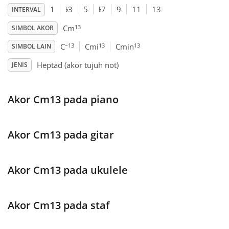
♭
♭
1
3
5
7
9
11
13
INTERVAL
Français
13
Cm
SIMBOL AKOR
–13
13
13
C
Cmi
Cmin
SIMBOL LAIN
한국어
Heptad (akor tujuh not)
JENIS
हिन्दी
Akor Cm13 pada piano
Italiano
Akor Cm13 pada gitar
日本語
Akor Cm13 pada ukulele
Polski
Akor Cm13 pada staf
Português