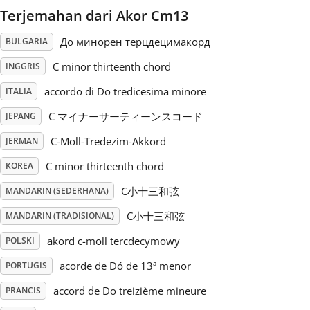
Terjemahan dari Akor Cm13
Русский
До минорен терцдецимакорд
BULGARIA
C minor thirteenth chord
INGGRIS
Svenska
accordo di Do tredicesima minore
ITALIA
C マイナーサーティーンスコード
Tiếng Việt
JEPANG
C-Moll-Tredezim-Akkord
JERMAN
Türkçe
C minor thirteenth chord
KOREA
C小十三和弦
MANDARIN (SEDERHANA)
Українська
C小十三和弦
MANDARIN (TRADISIONAL)
akord c-moll tercdecymowy
POLSKI
简体中文
acorde de Dó de 13ª menor
PORTUGIS
accord de Do treizième mineure
PRANCIS
繁體中文