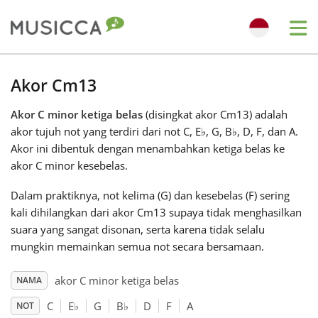
Me
Bahasa Indonesia
Akor Cm13
Akor C minor ketiga belas
(disingkat akor Cm13) adalah
Български
akor tujuh not yang terdiri dari not C, E
♭
, G, B
♭
, D, F, dan A.
Akor ini dibentuk dengan menambahkan ketiga belas ke
Dansk
akor C minor kesebelas.
Dalam praktiknya, not kelima (G) dan kesebelas (F) sering
Deutsch
kali dihilangkan dari akor Cm13 supaya tidak menghasilkan
suara yang sangat disonan, serta karena tidak selalu
mungkin memainkan semua not secara bersamaan.
English
akor C minor ketiga belas
NAMA
Español
C
E
♭
G
B
♭
D
F
A
NOT