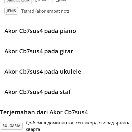
♭
♭
C
C
SIMBOL LAIN
Tetrad (akor empat not)
JENIS
Français
Akor Cb7sus4 pada piano
한국어
हिन्दी
Akor Cb7sus4 pada gitar
Italiano
Akor Cb7sus4 pada ukulele
日本語
Akor Cb7sus4 pada staf
Polski
Terjemahan dari Akor Cb7sus4
До-бемол доминантов септакорд със задържана
Português
BULGARIA
кварта