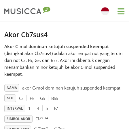
Me
Bahasa Indonesia
Akor Cb7sus4
Akor C-mol dominan ketujuh suspended keempat
Български
(disingkat akor Cb7sus4) adalah akor empat not yang terdiri
dari not C
♭
, F
♭
, G
♭
, dan B
♭
♭
. Akor ini dibentuk dengan
Dansk
menambahkan minor ketujuh ke akor C-mol suspended
keempat.
Deutsch
akor C-mol dominan ketujuh suspended keempat
NAMA
C
♭
F
♭
G
♭
B
♭
♭
NOT
♭
English
1
4
5
7
INTERVAL
♭
7sus4
C
SIMBOL AKOR
Español
7(sus4)
7sus