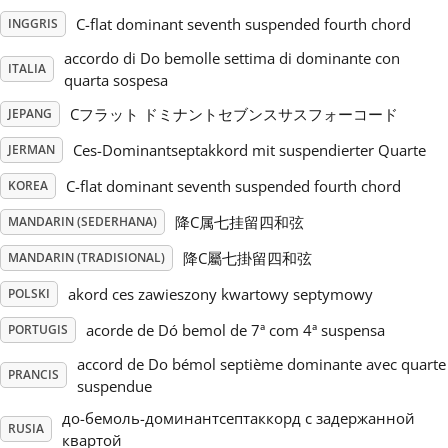
C-flat dominant seventh suspended fourth chord
INGGRIS
Русский
accordo di Do bemolle settima di dominante con
ITALIA
quarta sospesa
Svenska
Cフラット ドミナントセブンスサスフォーコード
JEPANG
Ces-Dominantseptakkord mit suspendierter Quarte
JERMAN
Tiếng Việt
C-flat dominant seventh suspended fourth chord
KOREA
降C属七挂留四和弦
MANDARIN (SEDERHANA)
Türkçe
降C屬七掛留四和弦
MANDARIN (TRADISIONAL)
akord ces zawieszony kwartowy septymowy
POLSKI
Українська
acorde de Dó bemol de 7ª com 4ª suspensa
PORTUGIS
简体中文
accord de Do bémol septième dominante avec quarte
PRANCIS
suspendue
до-бемоль-доминантсептаккорд с задержанной
繁體中文
RUSIA
квартой