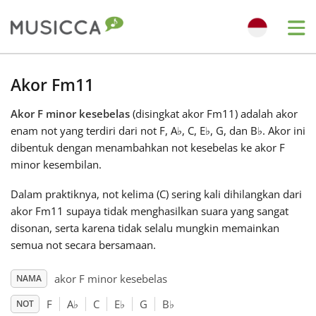
Me
Bahasa Indonesia
Akor Fm11
Akor F minor kesebelas
(disingkat akor Fm11) adalah akor
Български
enam not yang terdiri dari not F, A
♭
, C, E
♭
, G, dan B
♭
. Akor ini
dibentuk dengan menambahkan not kesebelas ke akor F
Dansk
minor kesembilan.
Dalam praktiknya, not kelima (C) sering kali dihilangkan dari
Deutsch
akor Fm11 supaya tidak menghasilkan suara yang sangat
disonan, serta karena tidak selalu mungkin memainkan
semua not secara bersamaan.
English
akor F minor kesebelas
NAMA
Español
F
A
♭
C
E
♭
G
B
♭
NOT