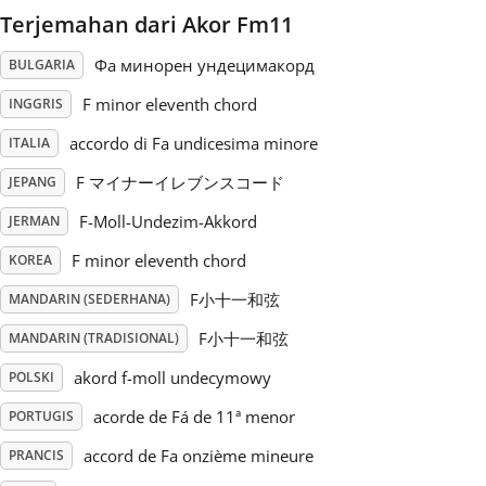
Terjemahan dari Akor Fm11
Русский
Фа минорен ундецимакорд
BULGARIA
F minor eleventh chord
INGGRIS
Svenska
accordo di Fa undicesima minore
ITALIA
F マイナーイレブンスコード
Tiếng Việt
JEPANG
F-Moll-Undezim-Akkord
JERMAN
Türkçe
F minor eleventh chord
KOREA
F小十一和弦
MANDARIN (SEDERHANA)
Українська
F小十一和弦
MANDARIN (TRADISIONAL)
akord f-moll undecymowy
POLSKI
简体中文
acorde de Fá de 11ª menor
PORTUGIS
accord de Fa onzième mineure
PRANCIS
繁體中文