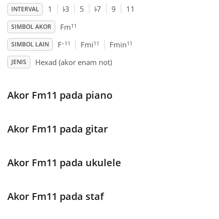
♭
♭
1
3
5
7
9
11
INTERVAL
Français
11
Fm
SIMBOL AKOR
–11
11
11
F
Fmi
Fmin
SIMBOL LAIN
한국어
Hexad (akor enam not)
JENIS
हिन्दी
Akor Fm11 pada piano
Italiano
Akor Fm11 pada gitar
日本語
Akor Fm11 pada ukulele
Polski
Akor Fm11 pada staf
Português