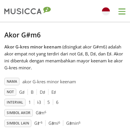
Me
Bahasa Indonesia
Akor G#m6
Akor G-kres minor keenam
(disingkat akor G#m6) adalah
Български
akor empat not yang terdiri dari not G
♯
, B, D
♯
, dan E
♯
. Akor
ini dibentuk dengan menambahkan mayor keenam ke akor
Dansk
G-kres minor.
akor G-kres minor keenam
NAMA
Deutsch
G
♯
B
D
♯
E
♯
NOT
♭
1
3
5
6
INTERVAL
English
♯
6
G
m
SIMBOL AKOR
♯
♯
♯
–6
6
6
G
G
mi
G
min
Español
SIMBOL LAIN