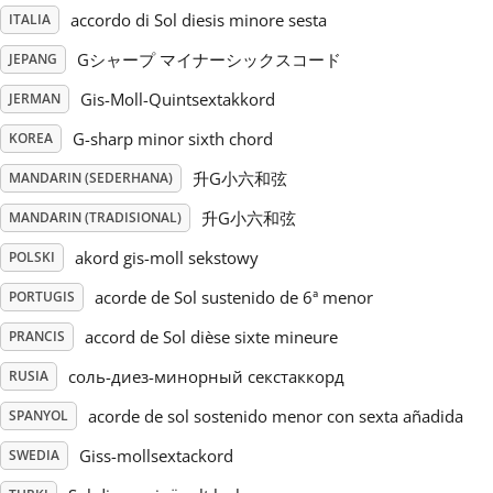
accordo di Sol diesis minore sesta
ITALIA
Русский
Gシャープ マイナーシックスコード
JEPANG
Gis-Moll-Quintsextakkord
JERMAN
Svenska
G-sharp minor sixth chord
KOREA
升G小六和弦
MANDARIN (SEDERHANA)
Tiếng Việt
升G小六和弦
MANDARIN (TRADISIONAL)
Türkçe
akord gis-moll sekstowy
POLSKI
acorde de Sol sustenido de 6ª menor
PORTUGIS
Українська
accord de Sol dièse sixte mineure
PRANCIS
соль-диез-минорный секстаккорд
RUSIA
简体中文
acorde de sol sostenido menor con sexta añadida
SPANYOL
Giss-mollsextackord
SWEDIA
繁體中文