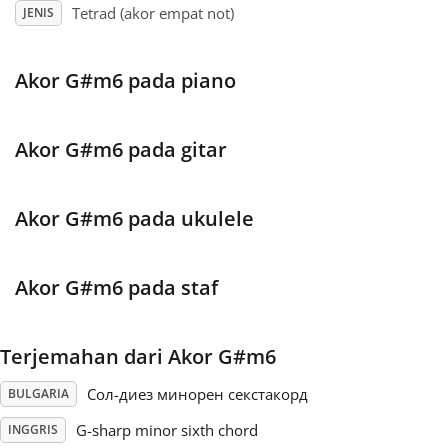
Tetrad (akor empat not)
JENIS
Français
Akor G#m6 pada piano
한국어
Akor G#m6 pada gitar
हिन्दी
Akor G#m6 pada ukulele
Italiano
Akor G#m6 pada staf
日本語
Terjemahan dari Akor G#m6
Polski
Сол-диез минорен секстакорд
BULGARIA
Português
G-sharp minor sixth chord
INGGRIS