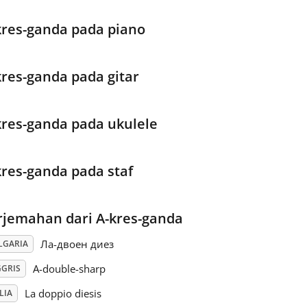
kres-ganda pada piano
kres-ganda pada gitar
kres-ganda pada ukulele
kres-ganda pada staf
rjemahan dari A-kres-ganda
Ла-двоен диез
LGARIA
A-double-sharp
GGRIS
La doppio diesis
LIA