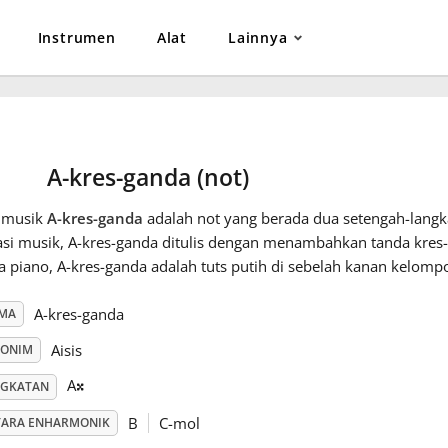
Instrumen
Alat
Lainnya
A-kres-ganda (not)
 musik
A-kres-ganda
adalah not yang berada dua setengah-langka
asi musik, A-kres-ganda ditulis dengan menambahkan tanda kres-
 piano, A-kres-ganda adalah tuts putih di sebelah kanan kelompok
A-kres-ganda
MA
𝄪
Aisis
NONIM
A
NGKATAN
B
C-mol
TARA ENHARMONIK