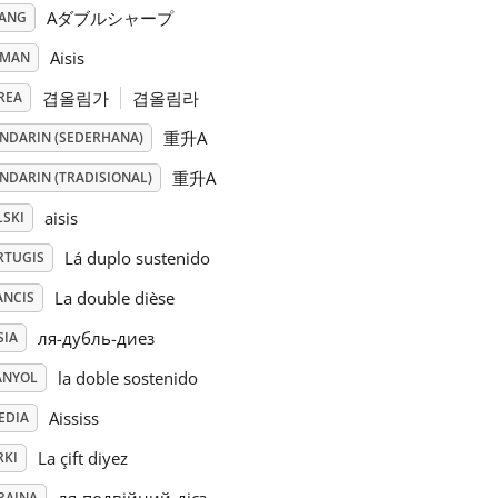
Aダブルシャープ
PANG
Aisis
RMAN
겹올림가
겹올림라
REA
重升A
NDARIN (SEDERHANA)
重升A
NDARIN (TRADISIONAL)
aisis
LSKI
Lá duplo sustenido
RTUGIS
La double dièse
ANCIS
ля-дубль-диез
SIA
la doble sostenido
ANYOL
Aississ
EDIA
La çift diyez
RKI
RAINA