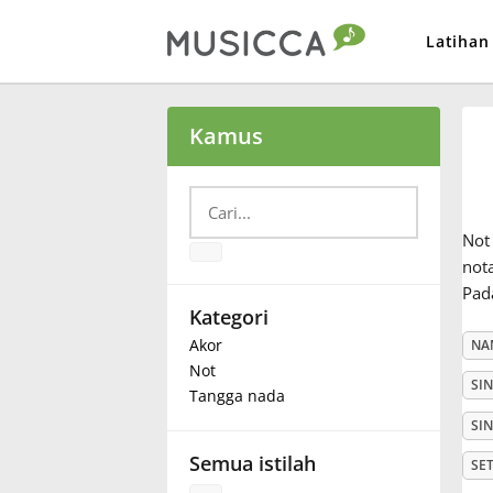
Latihan
Bahasa Indonesia
Kamus
Български
Not
Dansk
not
Pada
Kategori
Deutsch
Akor
NA
Not
SI
Tangga nada
English
SI
Semua istilah
SE
Español