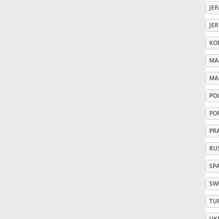
JE
Русский
JE
KO
Svenska
MA
MA
Tiếng Việt
PO
Türkçe
PO
PR
Українська
RU
SP
简体中文
SW
TU
繁體中文
UK