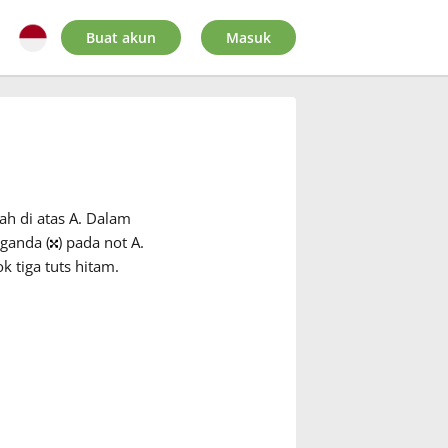
Buat akun
Masuk
h di atas A. Dalam
ganda (
) pada not A.
 tiga tuts hitam.