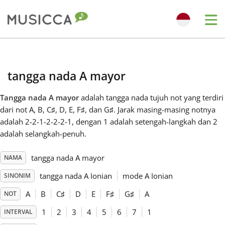
Me
Bahasa Indonesia
tangga nada A mayor
Български
Tangga nada A mayor
adalah tangga nada tujuh not yang terdiri
dari not A, B, C
♯
, D, E, F
♯
, dan G
♯
. Jarak masing-masing notnya
Dansk
adalah 2-2-1-2-2-2-1, dengan 1 adalah setengah-langkah dan 2
adalah selangkah-penuh.
Deutsch
tangga nada A mayor
NAMA
tangga nada A Ionian
mode A Ionian
SINONIM
English
A
B
C
♯
D
E
F
♯
G
♯
A
NOT
1
2
3
4
5
6
7
1
INTERVAL
Español