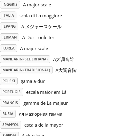
A major scale
INGGRIS
Русский
scala di La maggiore
ITALIA
A メジャースケール
JEPANG
Svenska
A-Dur-Tonleiter
JERMAN
A major scale
KOREA
Tiếng Việt
A大调音阶
MANDARIN (SEDERHANA)
A大調音階
MANDARIN (TRADISIONAL)
Türkçe
gama a-dur
POLSKI
Українська
escala maior em Lá
PORTUGIS
gamme de La majeur
PRANCIS
简体中文
ля мажорная гамма
RUSIA
escala de la mayor
SPANYOL
繁體中文
A-durskala
SWEDIA