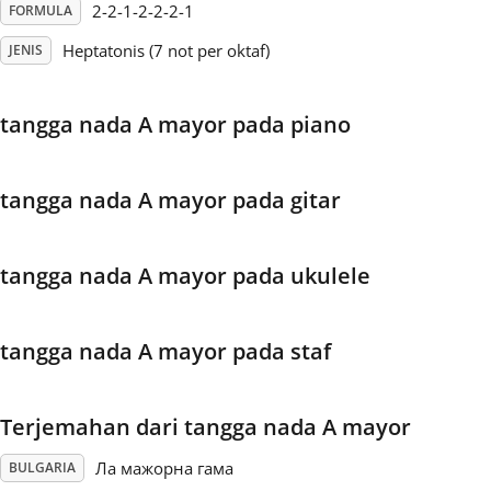
2-2-1-2-2-2-1
FORMULA
Français
Heptatonis (7 not per oktaf)
JENIS
한국어
tangga nada A mayor pada piano
हिन्दी
tangga nada A mayor pada gitar
Italiano
tangga nada A mayor pada ukulele
日本語
tangga nada A mayor pada staf
Polski
Terjemahan dari tangga nada A mayor
Português
Ла мажорна гама
BULGARIA