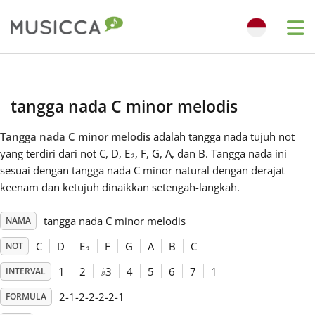
Me
Bahasa Indonesia
tangga nada C minor melodis
Български
Tangga nada C minor melodis
adalah tangga nada tujuh not
yang terdiri dari not C, D, E
♭
, F, G, A, dan B. Tangga nada ini
Dansk
sesuai dengan tangga nada C minor natural dengan derajat
keenam dan ketujuh dinaikkan setengah-langkah.
Deutsch
tangga nada C minor melodis
NAMA
C
D
E
♭
F
G
A
B
C
NOT
English
1
2
♭
3
4
5
6
7
1
INTERVAL
2-1-2-2-2-2-1
FORMULA
Español