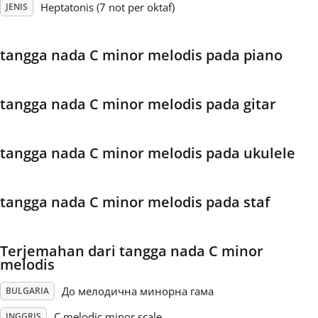
Heptatonis (7 not per oktaf)
JENIS
Français
tangga nada C minor melodis pada piano
한국어
tangga nada C minor melodis pada gitar
हिन्दी
tangga nada C minor melodis pada ukulele
Italiano
tangga nada C minor melodis pada staf
日本語
Terjemahan dari tangga nada C minor
Polski
melodis
До мелодична минорна гама
BULGARIA
Português
C melodic minor scale
INGGRIS