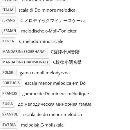
scala di Do minore melodica
ITALIA
Русский
C メロディックマイナースケール
JEPANG
Svenska
melodische c-Moll-Tonleiter
JERMAN
C melodic minor scale
KOREA
Tiếng Việt
C旋律小调音階
MANDARIN (SEDERHANA)
C旋律小調音階
MANDARIN (TRADISIONAL)
Türkçe
gama c-moll melodyczna
POLSKI
escala menor melódica em Dó
PORTUGIS
Українська
gamme de Do mineur mélodique
PRANCIS
до мелодическая минорная гамма
RUSIA
简体中文
escala de do menor melódica
SPANYOL
繁體中文
melodisk C-mollskala
SWEDIA