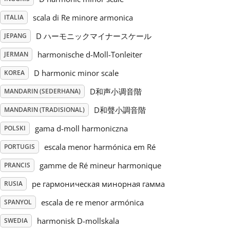
scala di Re minore armonica
ITALIA
Русский
D ハーモニックマイナースケール
JEPANG
Svenska
harmonische d-Moll-Tonleiter
JERMAN
D harmonic minor scale
KOREA
Tiếng Việt
D和声小调音階
MANDARIN (SEDERHANA)
D和聲小調音階
MANDARIN (TRADISIONAL)
Türkçe
gama d-moll harmoniczna
POLSKI
escala menor harmónica em Ré
PORTUGIS
Українська
gamme de Ré mineur harmonique
PRANCIS
ре гармоническая минорная гамма
RUSIA
简体中文
escala de re menor armónica
SPANYOL
繁體中文
harmonisk D-mollskala
SWEDIA