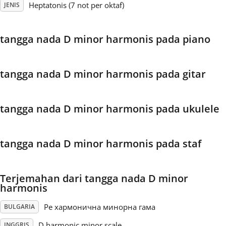
Heptatonis (7 not per oktaf)
JENIS
Français
tangga nada D minor harmonis pada piano
한국어
tangga nada D minor harmonis pada gitar
हिन्दी
tangga nada D minor harmonis pada ukulele
Italiano
tangga nada D minor harmonis pada staf
日本語
Terjemahan dari tangga nada D minor
Polski
harmonis
Ре хармонична минорна гама
BULGARIA
Português
D harmonic minor scale
INGGRIS