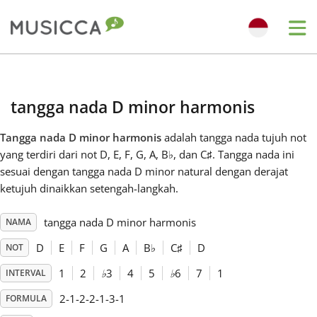
Me
Bahasa Indonesia
tangga nada D minor harmonis
Български
Tangga nada D minor harmonis
adalah tangga nada tujuh not
yang terdiri dari not D, E, F, G, A, B
♭
, dan C
♯
. Tangga nada ini
Dansk
sesuai dengan tangga nada D minor natural dengan derajat
ketujuh dinaikkan setengah-langkah.
Deutsch
tangga nada D minor harmonis
NAMA
D
E
F
G
A
B
♭
C
♯
D
NOT
English
1
2
♭
3
4
5
♭
6
7
1
INTERVAL
2-1-2-2-1-3-1
FORMULA
Español