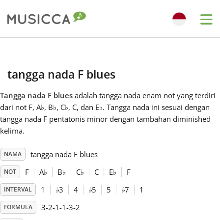
Me
Bahasa Indonesia
tangga nada F blues
Български
Tangga nada F blues
adalah tangga nada enam not yang terdiri
dari not F, A
♭
, B
♭
, C
♭
, C, dan E
♭
. Tangga nada ini sesuai dengan
Dansk
tangga nada F pentatonis minor dengan tambahan diminished
kelima.
Deutsch
tangga nada F blues
NAMA
F
A
♭
B
♭
C
♭
C
E
♭
F
NOT
English
1
♭
3
4
♭
5
5
♭
7
1
INTERVAL
3-2-1-1-3-2
FORMULA
Español