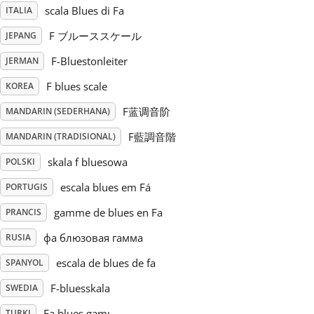
scala Blues di Fa
ITALIA
Русский
F ブルーススケール
JEPANG
F-Bluestonleiter
JERMAN
Svenska
F blues scale
KOREA
F蓝调音阶
MANDARIN (SEDERHANA)
Tiếng Việt
F藍調音階
MANDARIN (TRADISIONAL)
skala f bluesowa
POLSKI
Türkçe
escala blues em Fá
PORTUGIS
Українська
gamme de blues en Fa
PRANCIS
фа блюзовая гамма
RUSIA
简体中文
escala de blues de fa
SPANYOL
F-bluesskala
SWEDIA
繁體中文
Fa blues gamı
TURKI