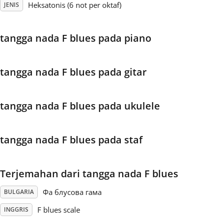
Heksatonis (6 not per oktaf)
JENIS
Français
tangga nada F blues pada piano
한국어
tangga nada F blues pada gitar
हिन्दी
tangga nada F blues pada ukulele
Italiano
tangga nada F blues pada staf
日本語
Terjemahan dari tangga nada F blues
Polski
Фа блусова гама
BULGARIA
Português
F blues scale
INGGRIS