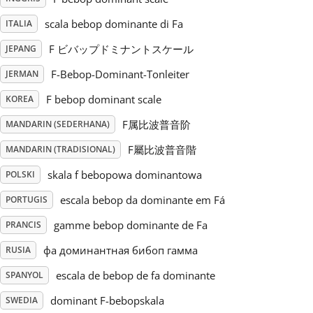
scala bebop dominante di Fa
ITALIA
Русский
F ビバップドミナントスケール
JEPANG
Svenska
F-Bebop-Dominant-Tonleiter
JERMAN
F bebop dominant scale
KOREA
Tiếng Việt
F属比波普音阶
MANDARIN (SEDERHANA)
F屬比波普音階
MANDARIN (TRADISIONAL)
Türkçe
skala f bebopowa dominantowa
POLSKI
escala bebop da dominante em Fá
PORTUGIS
Українська
gamme bebop dominante de Fa
PRANCIS
фа доминантная бибоп гамма
RUSIA
简体中文
escala de bebop de fa dominante
SPANYOL
繁體中文
dominant F-bebopskala
SWEDIA