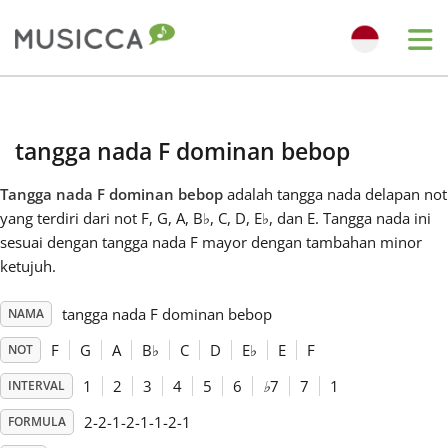
Me
Bahasa Indonesia
tangga nada F dominan bebop
Български
Tangga nada F dominan bebop
adalah tangga nada delapan not
yang terdiri dari not F, G, A, B
♭
, C, D, E
♭
, dan E. Tangga nada ini
Dansk
sesuai dengan tangga nada F mayor dengan tambahan minor
ketujuh.
Deutsch
tangga nada F dominan bebop
NAMA
F
G
A
B
♭
C
D
E
♭
E
F
NOT
English
1
2
3
4
5
6
♭
7
7
1
INTERVAL
2-2-1-2-1-1-2-1
FORMULA
Español