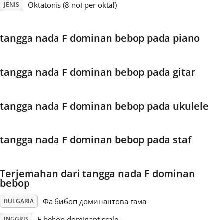
Oktatonis (8 not per oktaf)
JENIS
Français
tangga nada F dominan bebop pada piano
한국어
tangga nada F dominan bebop pada gitar
हिन्दी
tangga nada F dominan bebop pada ukulele
Italiano
tangga nada F dominan bebop pada staf
日本語
Terjemahan dari tangga nada F dominan
Polski
bebop
Фа бибоп доминантова гама
BULGARIA
Português
F bebop dominant scale
INGGRIS