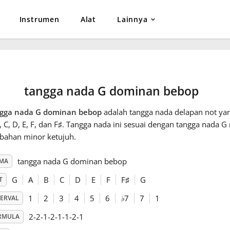
Instrumen
Alat
Lainnya
tangga nada G dominan bebop
gga nada G dominan bebop
adalah tangga nada delapan not yang
, C, D, E, F, dan F
♯
. Tangga nada ini sesuai dengan tangga nada 
bahan minor ketujuh.
tangga nada G dominan bebop
MA
G
A
B
C
D
E
F
F
♯
G
T
1
2
3
4
5
6
♭
7
7
1
TERVAL
2-2-1-2-1-1-2-1
RMULA