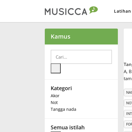
Latihan
Bahasa Indonesia
Kamus
Български
Tan
Dansk
A, B
tam
Kategori
Deutsch
NA
Akor
Not
NO
English
Tangga nada
IN
FO
Español
Semua istilah