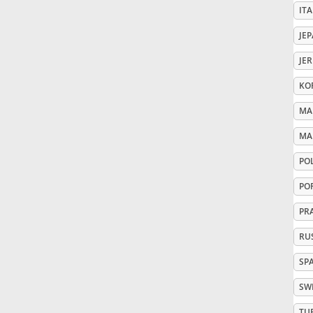
ITA
Русский
JE
JE
Svenska
KO
MA
Tiếng Việt
MA
PO
Türkçe
PO
Українська
PR
RU
简体中文
SP
SW
繁體中文
TU