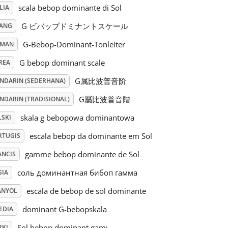
scala bebop dominante di Sol
LIA
G ビバップドミナントスケール
PANG
G-Bebop-Dominant-Tonleiter
RMAN
G bebop dominant scale
REA
G属比波普音阶
NDARIN (SEDERHANA)
G屬比波普音階
NDARIN (TRADISIONAL)
skala g bebopowa dominantowa
LSKI
escala bebop da dominante em Sol
RTUGIS
gamme bebop dominante de Sol
ANCIS
соль доминантная бибоп гамма
SIA
escala de bebop de sol dominante
ANYOL
dominant G-bebopskala
EDIA
Sol bebop dominant gamı
RKI