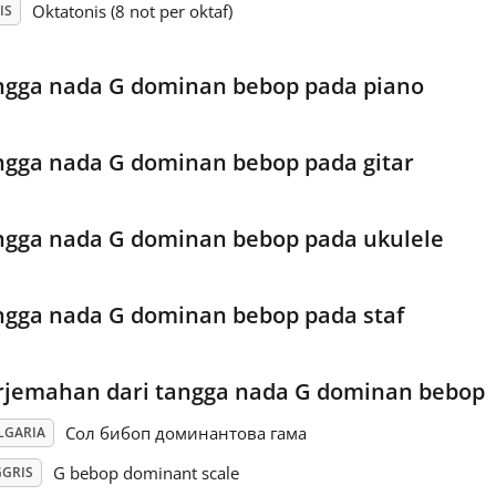
Oktatonis (8 not per oktaf)
IS
ngga nada G dominan bebop pada piano
ngga nada G dominan bebop pada gitar
ngga nada G dominan bebop pada ukulele
ngga nada G dominan bebop pada staf
rjemahan dari tangga nada G dominan bebop
Сол бибоп доминантова гама
LGARIA
G bebop dominant scale
GGRIS