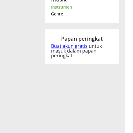
Instrumen
Français
Genre
한국어
Papan peringkat
Buat akun gratis
untuk
हिन्दी
masuk dalam papan
peringkat
Italiano
日本語
Polski
Português