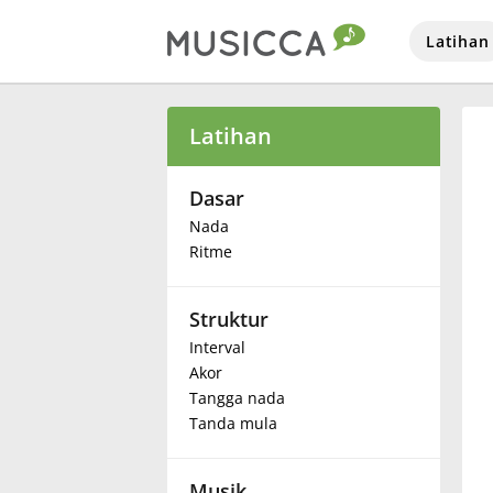
Latihan
Bahasa Indonesia
Latihan
Български
Dasar
Nada
Ritme
Dansk
Struktur
Deutsch
Interval
Akor
English
Tangga nada
Tanda mula
Español
Musik