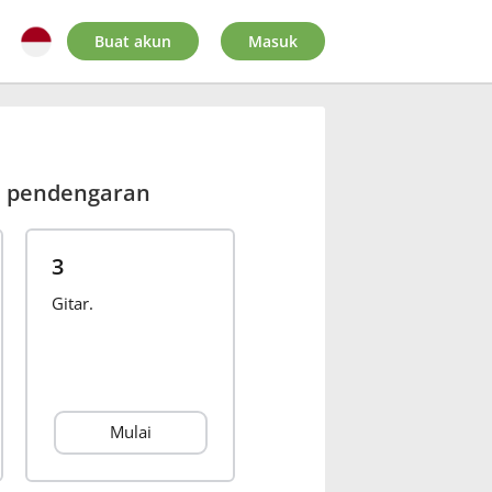
Buat akun
Masuk
n pendengaran
3
Gitar.
Mulai