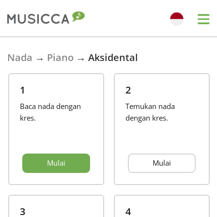
Bahasa Indonesia
Nada
→
Piano
→
Aksidental
Български
1
2
Baca nada dengan
Temukan nada
Dansk
kres.
dengan kres.
Deutsch
Mulai
Mulai
English
Español
3
4