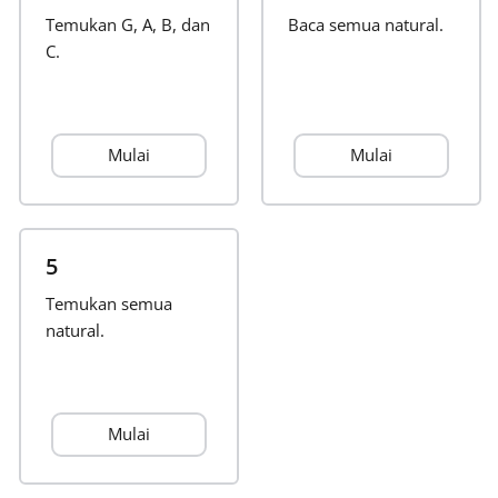
Temukan G, A, B, dan
Baca semua natural.
Français
C.
한국어
Mulai
Mulai
हिन्दी
Italiano
5
Temukan semua
natural.
日本語
Polski
Mulai
Português