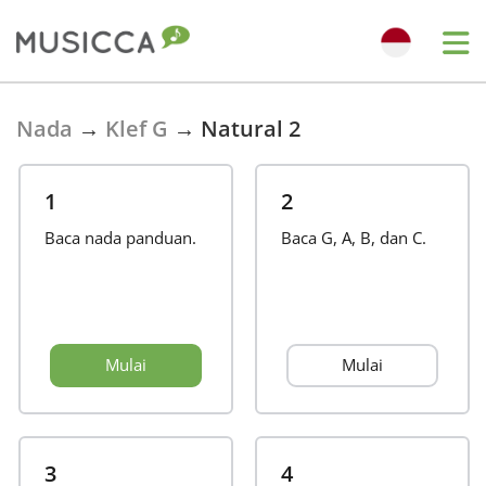
Bahasa Indonesia
Nada
→
Klef G
→
Natural 2
Български
1
2
Baca nada panduan.
Baca G, A, B, dan C.
Dansk
Deutsch
Mulai
Mulai
English
Español
3
4