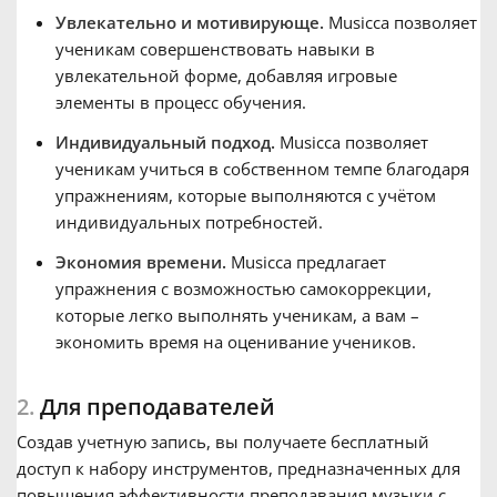
Увлекательно и мотивирующе.
Musicca позволяет
Русский
ученикам совершенствовать навыки в
увлекательной форме, добавляя игровые
элементы в процесс обучения.
Svenska
Индивидуальный подход.
Musicca позволяет
ученикам учиться в собственном темпе благодаря
Tiếng Việt
упражнениям, которые выполняются с учётом
индивидуальных потребностей.
Türkçe
Экономия времени.
Musicca предлагает
упражнения с возможностью самокоррекции,
которые легко выполнять ученикам, а вам –
Українська
экономить время на оценивание учеников.
简体中文
2.
Для преподавателей
Создав учетную запись, вы получаете бесплатный
доступ к набору инструментов, предназначенных для
繁體中文
повышения эффективности преподавания музыки с