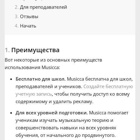
Для преподавателей
Français
Отзывы
Начать
한국어
1.
Преимущества
हिन्दी
Вот некоторые из основных преимуществ
использования Musicca:
Italiano
Бесплатно для школ.
Musicca бесплатна для школ,
преподавателей и учеников.
Создайте бесплатную
日本語
учетную запись
, чтобы получить доступ ко всему
содержимому и удалить рекламу.
Для всех уровней подготовки.
Musicca помогает
Polski
ученикам изучать музыкальную теорию и
совершенствовать навыки на всех уровнях
Português
обучения, от начального до продвинутого.