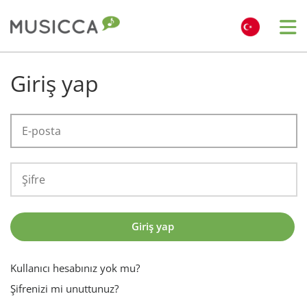
Me
Bahasa Indonesia
Giriş yap
Български
Dansk
Deutsch
Giriş yap
English
Kullanıcı hesabınız yok mu?
Şifrenizi mi unuttunuz?
Español