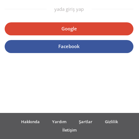
yada giriş yap
Français
Google
한국어
Facebook
हिन्दी
Italiano
日本語
Polski
Hakkında
Yardım
Şartlar
Gizlilik
İletişim
Português