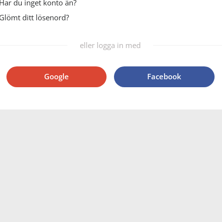
Har du inget konto än?
Glömt ditt lösenord?
eller logga in med
Google
Facebook