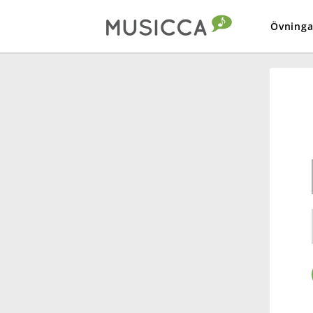
Övninga
Bahasa Indonesia
Български
Dansk
Deutsch
English
Español