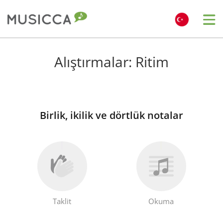
Bahasa Indonesia
Alıştırmalar: Ritim
Български
Birlik, ikilik ve dörtlük notalar
Dansk
Deutsch
English
Taklit
Okuma
Español