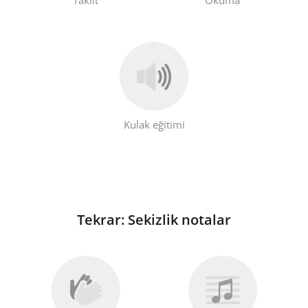
Русский
Svenska
Tiếng Việt
Kulak eğitimi
Türkçe
Українська
Tekrar: Sekizlik notalar
简体中文
繁體中文