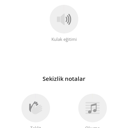
Français
한국어
Kulak eğitimi
हिन्दी
Italiano
Sekizlik notalar
日本語
Polski
Português
Taklit
Okuma