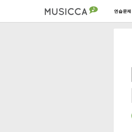
연습문제
Bahasa Indonesia
Български
Dansk
Deutsch
English
Español