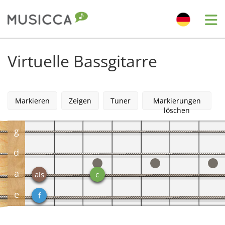
Me
Bahasa Indonesia
Virtuelle Bassgitarre
Български
Markieren
Zeigen
Tuner
Markierungen
löschen
Dansk
g
Deutsch
d
a
ais
c
English
e
f
Español