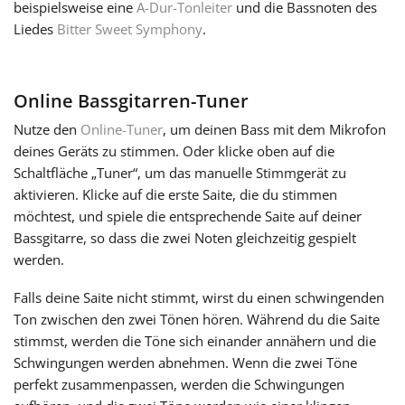
beispielsweise eine
A-Dur-Tonleiter
und die Bassnoten des
Liedes
Bitter Sweet Symphony
.
Русский
Svenska
Online Bassgitarren-Tuner
Nutze den
Online-Tuner
, um deinen Bass mit dem Mikrofon
deines Geräts zu stimmen. Oder klicke oben auf die
Tiếng Việt
Schaltfläche „Tuner“, um das manuelle Stimmgerät zu
aktivieren. Klicke auf die erste Saite, die du stimmen
Türkçe
möchtest, und spiele die entsprechende Saite auf deiner
Bassgitarre, so dass die zwei Noten gleichzeitig gespielt
werden.
Українська
Falls deine Saite nicht stimmt, wirst du einen schwingenden
Ton zwischen den zwei Tönen hören. Während du die Saite
简体中文
stimmst, werden die Töne sich einander annähern und die
Schwingungen werden abnehmen. Wenn die zwei Töne
perfekt zusammenpassen, werden die Schwingungen
繁體中文