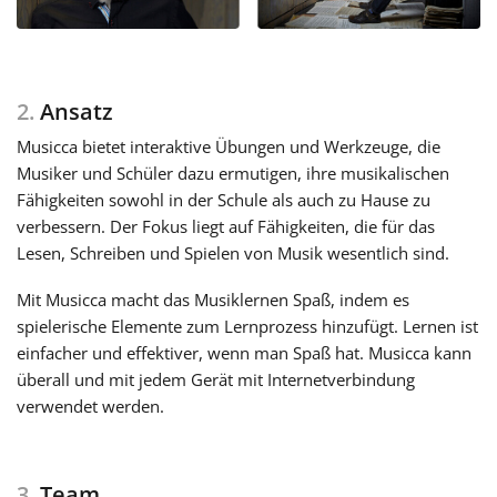
Русский
2.
Ansatz
Svenska
Musicca bietet interaktive Übungen und Werkzeuge, die
Musiker und Schüler dazu ermutigen, ihre musikalischen
Tiếng Việt
Fähigkeiten sowohl in der Schule als auch zu Hause zu
verbessern. Der Fokus liegt auf Fähigkeiten, die für das
Lesen, Schreiben und Spielen von Musik wesentlich sind.
Türkçe
Mit Musicca macht das Musiklernen Spaß, indem es
spielerische Elemente zum Lernprozess hinzufügt. Lernen ist
Українська
einfacher und effektiver, wenn man Spaß hat. Musicca kann
überall und mit jedem Gerät mit Internetverbindung
简体中文
verwendet werden.
繁體中文
3.
Team