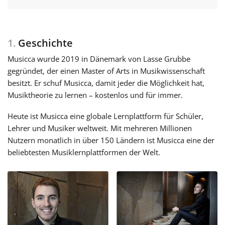
Français
1.
Geschichte
한국어
Musicca wurde 2019 in Dänemark von Lasse Grubbe
gegründet, der einen Master of Arts in Musikwissenschaft
besitzt. Er schuf Musicca, damit jeder die Möglichkeit hat,
हिन्दी
Musiktheorie zu lernen – kostenlos und für immer.
Heute ist Musicca eine globale Lernplattform für Schüler,
Italiano
Lehrer und Musiker weltweit. Mit mehreren Millionen
Nutzern monatlich in über 150 Ländern ist Musicca eine der
日本語
beliebtesten Musiklernplattformen der Welt.
Polski
Português