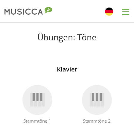
Bahasa Indonesia
Übungen: Töne
Български
Klavier
Dansk
Deutsch
English
Stammtöne 1
Stammtöne 2
Español