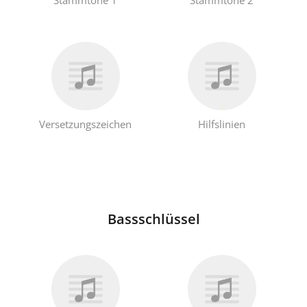
Русский
Svenska
Tiếng Việt
Versetzungszeichen
Hilfslinien
Türkçe
Українська
Bassschlüssel
简体中文
繁體中文