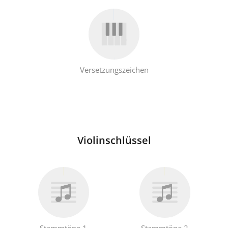
Français
한국어
Versetzungszeichen
हिन्दी
Italiano
Violinschlüssel
日本語
Polski
Português
Stammtöne 1
Stammtöne 2