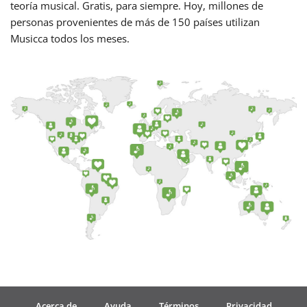
teoría musical. Gratis, para siempre. Hoy, millones de
personas provenientes de más de 150 países utilizan
Русский
Musicca todos los meses.
Svenska
Tiếng Việt
Türkçe
Українська
简体中文
繁體中文
Acerca de
Ayuda
Términos
Privacidad