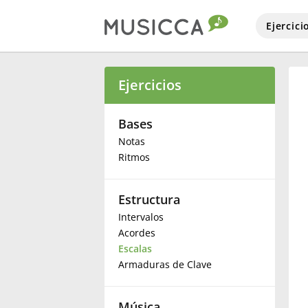
Ejercici
Bahasa Indonesia
Ejercicios
Български
Bases
Notas
Ritmos
Dansk
Estructura
Deutsch
Intervalos
Acordes
English
Escalas
Armaduras de Clave
Español
Música