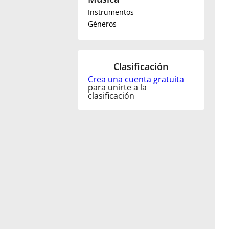
Instrumentos
Français
Géneros
한국어
Clasificación
Crea una cuenta gratuita
हिन्दी
para unirte a la
clasificación
Italiano
日本語
Polski
Português