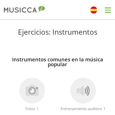
Bahasa Indonesia
Ejercicios: Instrumentos
Български
Instrumentos comunes en la música
Dansk
popular
Deutsch
English
Fotos 1
Entrenamiento auditivo 1
Español