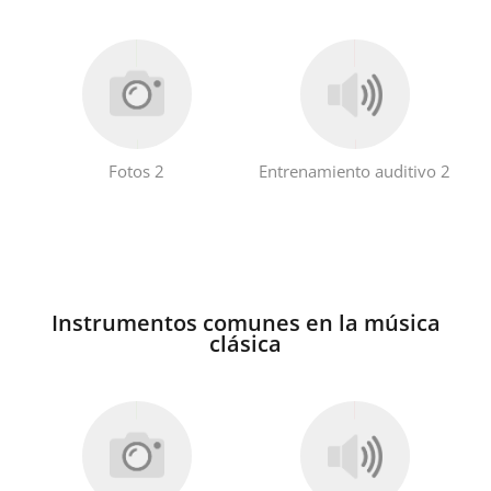
Français
한국어
Fotos 2
Entrenamiento auditivo 2
हिन्दी
Italiano
Instrumentos comunes en la música
日本語
clásica
Polski
Português