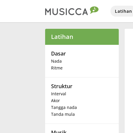
Latihan
Bahasa Indonesia
Latihan
Български
Dasar
Nada
Ritme
Dansk
Struktur
Deutsch
Interval
Akor
English
Tangga nada
Tanda mula
Español
Musik