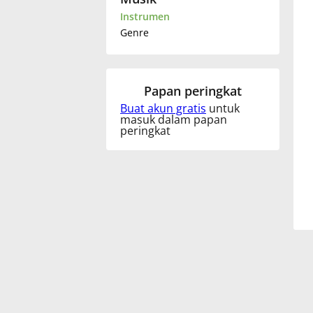
Instrumen
Français
Genre
한국어
Papan peringkat
Buat akun gratis
untuk
हिन्दी
masuk dalam papan
peringkat
Italiano
日本語
Polski
Português