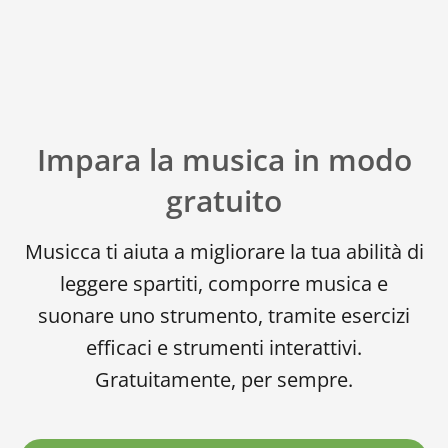
Русский
Svenska
Impara la musica in modo
Tiếng Việt
gratuito
Türkçe
Musicca ti aiuta a migliorare la tua abilità di
leggere spartiti, comporre musica e
Українська
suonare uno strumento, tramite esercizi
efficaci e strumenti interattivi.
简体中文
Gratuitamente, per sempre.
繁體中文